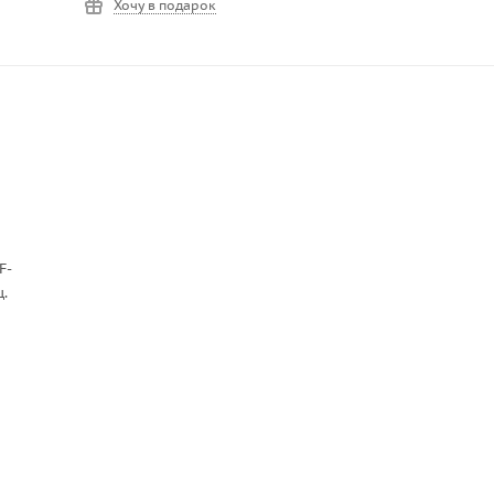
Хочу в подарок
F-
.