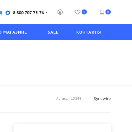
0
0
8 800 707-75-76
О МАГАЗИНЕ
SALE
КОНТАКТЫ
Syncwire
Артикул:
15288