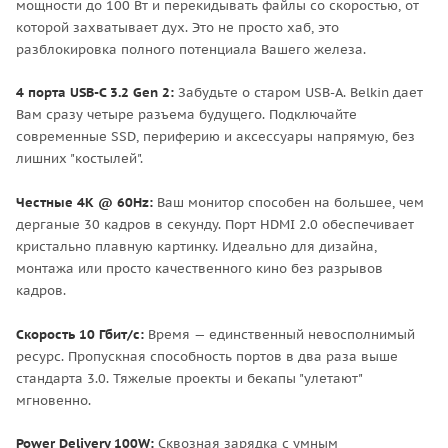
мощности до 100 Вт и перекидывать файлы со скоростью, от
которой захватывает дух. Это не просто хаб, это
разблокировка полного потенциала Вашего железа.
4 порта USB-C 3.2 Gen 2:
Забудьте о старом USB-A. Belkin дает
Вам сразу четыре разъема будущего. Подключайте
современные SSD, периферию и аксессуары напрямую, без
лишних "костылей".
Честные 4K @ 60Hz:
Ваш монитор способен на большее, чем
дерганые 30 кадров в секунду. Порт HDMI 2.0 обеспечивает
кристально плавную картинку. Идеально для дизайна,
монтажа или просто качественного кино без разрывов
кадров.
Скорость 10 Гбит/с:
Время — единственный невосполнимый
ресурс. Пропускная способность портов в два раза выше
стандарта 3.0. Тяжелые проекты и бекапы "улетают"
мгновенно.
Power Delivery 100W:
Сквозная зарядка с умным