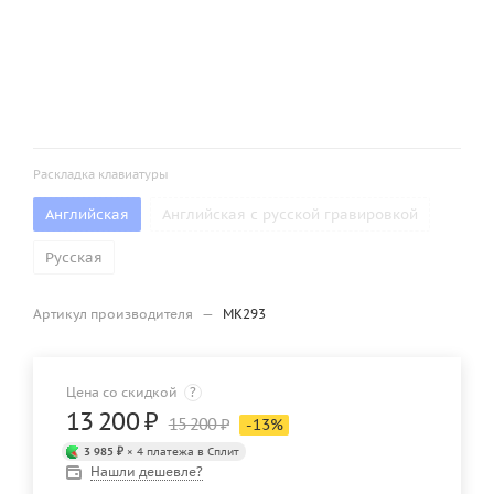
Раскладка клавиатуры
Английская
Английская с русской гравировкой
Русская
Артикул производителя
—
MK293
Цена со скидкой
?
13 200
₽
15 200
₽
-
13
%
3 985 ₽
× 4 платежа в Сплит
Нашли дешевле?