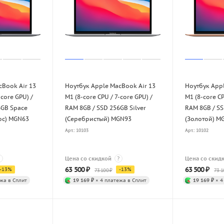
cBook Air 13
Ноутбук Apple MacBook Air 13
Ноутбук Appl
-core GPU) /
M1 (8-core CPU / 7-core GPU) /
M1 (8-core CP
6GB Space
RAM 8GB / SSD 256GB Silver
RAM 8GB / SS
ос) MGN63
(Серебристый) MGN93
(Золотой) M
Арт.: 10103
Арт.: 10102
Цена со скидкой
?
Цена со скид
63 500
₽
63 500
₽
-
13
%
-
13
%
73 100
₽
73 1
жа в Сплит
19 169 ₽
× 4 платежа в Сплит
19 169 ₽
× 4