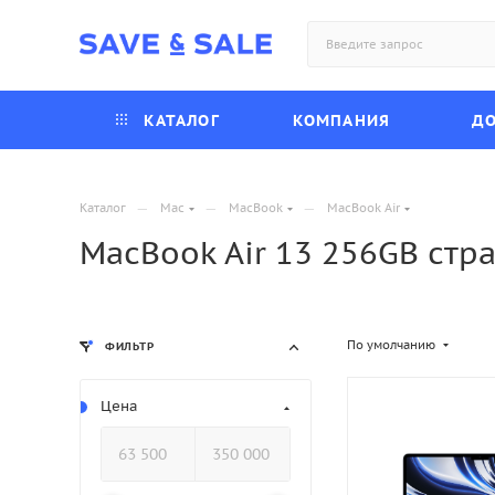
КАТАЛОГ
КОМПАНИЯ
ДО
—
—
—
Каталог
Mac
MacBook
MacBook Air
MacBook Air 13 256GB стра
По умолчанию
ФИЛЬТР
Цена