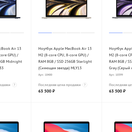
cBook Air 13
Ноутбук Apple MacBook Air 13
Ноутбук Appl
core GPU) /
M2 (8-core CPU, 8-core GPU) /
M2 (8-core CP
6GB Midnight
RAM 8GB / SSD 256GB Starlight
RAM 8GB / S
33
(Сияющая звезда) MLY13
Gray (Серый
Арт.: 10400
Арт.: 10399
родажи
?
Последняя цена продажи
?
Последняя ц
63 500
₽
63 500
₽