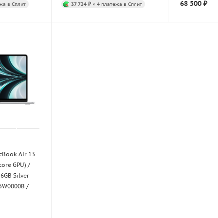
68 500
₽
жа в Сплит
37 734 ₽
× 4 платежа в Сплит
cBook Air 13
core GPU) /
6GB Silver
5W0000B /