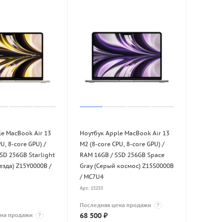
e MacBook Air 13
Ноутбук Apple MacBook Air 13
U, 8-core GPU) /
M2 (8-core CPU, 8-core GPU) /
SD 256GB Starlight
RAM 16GB / SSD 256GB Space
зда) Z15Y0000B /
Gray (Серый космос) Z15S0000B
/ MC7U4
Арт.: 15253
Последняя цена продажи
?
68 500
₽
ена продажи
?