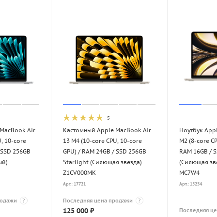
5
MacBook Air
Кастомный Apple MacBook Air
Ноутбук Appl
, 10-core
13 M4 (10-core CPU, 10-core
M2 (8-core CP
 SSD 256GB
GPU) / RAM 24GB / SSD 256GB
RAM 16GB / S
ый)
Starlight (Сияющая звезда)
(Сияющая зве
Z1CV000MK
MC7W4
Арт.: 17721
Арт.: 15254
родажи
?
Последняя цена продажи
?
125 000
₽
Последняя ц