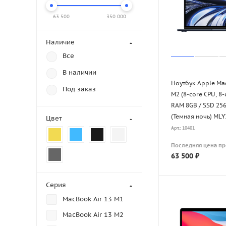
63 500
350 000
Наличие
Все
В наличии
Ноутбук Apple Ma
Под заказ
M2 (8-core CPU, 8-
RAM 8GB / SSD 25
(Темная ночь) MLY
Цвет
Арт.: 10401
Последняя цена п
63 500
₽
Серия
MacBook Air 13 M1
MacBook Air 13 M2