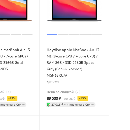
e MacBook Air 13
Ноутбук Apple MacBook Air 13
U / 7-core GPU) /
M1 (8-core CPU / 7-core GPU) /
D 256GB Gold
RAM 8GB / SSD 256GB Space
GND3
Gray (Серый космос)
MGN63RU/A
Арт.: 7791
кой
?
Цена со скидкой
?
89 500
₽
-
13
%
-
13
%
00
₽
103 000
₽
 платежа в Сплит
27 018 ₽
× 4 платежа в Сплит