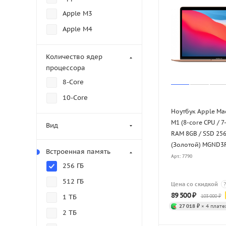
Apple M3
Apple M4
Количество ядер
процессора
8-Core
10-Core
Ноутбук Apple Ma
M1 (8-core CPU / 7
Вид
RAM 8GB / SSD 25
(Золотой) MGND3
Встроенная память
Арт.: 7790
256 ГБ
512 ГБ
Цена со скидкой
?
89 500
₽
103 000
₽
1 ТБ
27 018 ₽
× 4 плате
2 ТБ