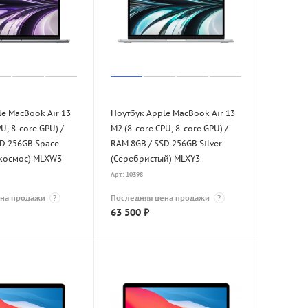
e MacBook Air 13
Ноутбук Apple MacBook Air 13
U, 8-core GPU) /
M2 (8-core CPU, 8-core GPU) /
SD 256GB Space
RAM 8GB / SSD 256GB Silver
 космос) MLXW3
(Серебристый) MLXY3
Арт.: 10398
ена продажи
?
Последняя цена продажи
?
63 500
₽