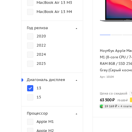
MacBook Air 13 M3
MacBook Air 13 M4
Год релиза
2020
2022
Ноутбук Apple Ma
2024
M1 (8-core CPU / 7
2025
RAM 8GB / SSD 25
Gray (Серый косм
Арт.: 10104
Диагональ дисплея
13
Цена со скидкой
?
15
63 500
₽
73 100
₽
19 169 ₽
× 4 плате
Процессор
Apple M1
Apple M2