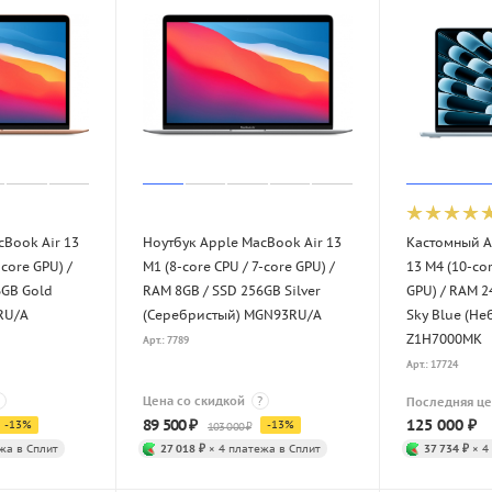
cBook Air 13
Ноутбук Apple MacBook Air 13
Кастомный A
-core GPU) /
M1 (8-core CPU / 7-core GPU) /
13 M4 (10-cor
6GB Gold
RAM 8GB / SSD 256GB Silver
GPU) / RAM 2
RU/A
(Серебристый) MGN93RU/A
Sky Blue (Не
Z1H7000MK
Арт.: 7789
Арт.: 17724
Цена со скидкой
?
Последняя ц
89 500
₽
125 000
₽
-
13
%
-
13
%
103 000
₽
жа в Сплит
27 018 ₽
× 4 платежа в Сплит
37 734 ₽
× 4