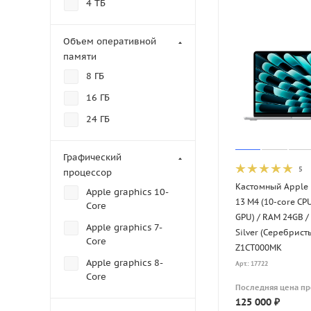
4 ТБ
Объем оперативной
памяти
8 ГБ
16 ГБ
24 ГБ
Графический
5
процессор
Кастомный Apple 
Apple graphics 10-
13 M4 (10-core CPU
Core
GPU) / RAM 24GB /
Apple graphics 7-
Silver (Серебрист
Core
Z1CT000MK
Apple graphics 8-
Арт.: 17722
Core
Последняя цена п
125 000
₽