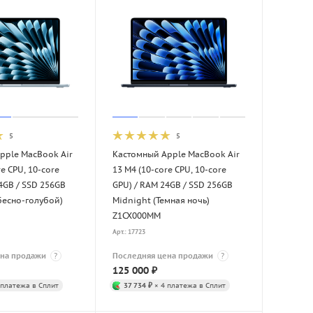
5
5
pple MacBook Air
Кастомный Apple MacBook Air
e CPU, 10-core
13 M4 (10-core CPU, 10-core
4GB / SSD 256GB
GPU) / RAM 24GB / SSD 256GB
бесно-голубой)
Midnight (Темная ночь)
Z1CX000MM
Арт.: 17723
ена продажи
?
Последняя цена продажи
?
125 000
₽
 платежа в Сплит
37 734 ₽
× 4 платежа в Сплит