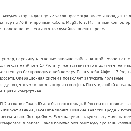
. Аккумулятор выдает до 22 часов просмотра видео и порядка 14 
даптер на 70 Вт и прочный кабель MagSafe 3. Магнитный коннектор
т полета на пол, если кто-то случайно зацепит провод.
пример, перекинуть тяжелые рабочие файлы на твой iPhone 17 Pro
к текста на iPhone 17 Pro и тут же вставить его в документ на мак
ественную беспроводную веб-камеру. Если у тебя Айфон 17 Pro, т
росети. Операционная система позволяет запускать полезные
ежду тем, что умеет компьютер и смартфон. По сути, любой актуал
ы в разы комфортнее.
-Fi 7 и сканер Touch ID для быстрого входа. В России все привычны
низирует данные, FaceTime звонит. Никакие аналоги вроде RuStor
нном магазине без проблем. Если надумаешь купить эту модель, пом
 комфортом в работе. Такая покупка экономит кучу времени кажды