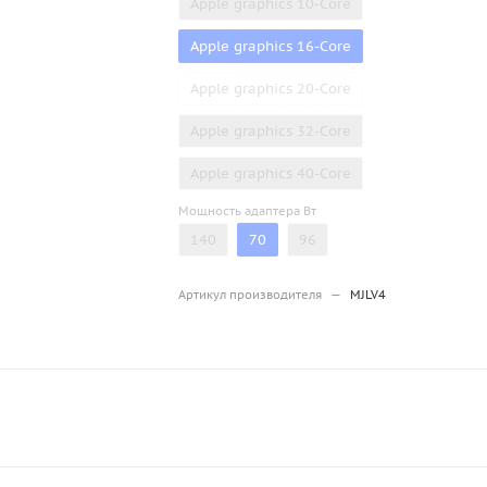
Apple graphics 10-Core
Apple graphics 16-Core
Apple graphics 20-Core
Apple graphics 32-Core
Apple graphics 40-Core
Мощность адаптера Вт
140
70
96
Артикул производителя
—
MJLV4