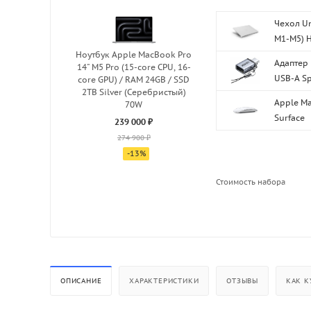
Чехол Un
M1-M5) H
Ноутбук Apple MacBook Pro
Адаптер 
14" M5 Pro (15-core CPU, 16-
USB-A Sp
core GPU) / RAM 24GB / SSD
2TB Silver (Серебристый)
Apple Ma
70W
Surface
239 000 ₽
274 900 ₽
-
13
%
Стоимость набора
ОПИСАНИЕ
ХАРАКТЕРИСТИКИ
ОТЗЫВЫ
КАК К