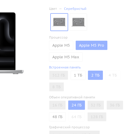
Цвет
—
Серебристый
Процессор
Apple M5
Apple M5 Pro
Apple M5 Max
Встроенная память
512 ГБ
1 ТБ
2 ТБ
4 ТБ
8 ТБ
Объем оперативной памяти
16 ГБ
24 ГБ
32 ГБ
36 ГБ
48 ГБ
64 ГБ
128 ГБ
Графический процессор