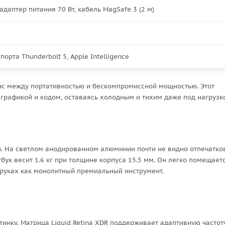
 адаптер питания 70 Вт, кабель MagSafe 3 (2 м)
3 порта Thunderbolt 5, Apple Intelligence
анс между портативностью и бескомпромиссной мощностью. Этот
 графикой и кодом, оставаясь холодным и тихим даже под нагрузк
ии. На светлом анодированном алюминии почти не видно отпечатко
бук весит 1.6 кг при толщине корпуса 15.5 мм. Он легко помещает
в руках как монолитный премиальный инструмент.
инку. Матрица Liquid Retina XDR поддерживает адаптивную частот