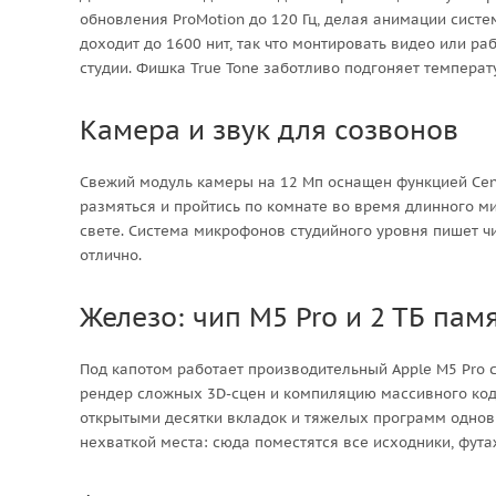
обновления ProMotion до 120 Гц, делая анимации сист
доходит до 1600 нит, так что монтировать видео или ра
студии. Фишка True Tone заботливо подгоняет температ
Камера и звук для созвонов
Свежий модуль камеры на 12 Мп оснащен функцией Cent
размяться и пройтись по комнате во время длинного ми
свете. Система микрофонов студийного уровня пишет чи
отлично.
Железо: чип M5 Pro и 2 ТБ пам
Под капотом работает производительный Apple M5 Pro 
рендер сложных 3D-сцен и компиляцию массивного код
открытыми десятки вкладок и тяжелых программ однов
нехваткой места: сюда поместятся все исходники, фута