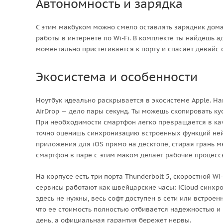
Автономность и зарядка
С этим макбуком можно смело оставлять зарядник дома
работы в интернете по Wi-Fi. В комплекте ты найдешь а
моментально пристегивается к порту и спасает девайс о
Экосистема и особенности
Ноутбук идеально раскрывается в экосистеме Apple. На
AirDrop — дело пары секунд. Ты можешь скопировать кусо
При необходимости смартфон легко превращается в кач
точно оценишь синхронизацию встроенных функций ней
приложения для iOS прямо на десктопе, стирая грань м
смартфон в паре с этим маком делает рабочие процесс
На корпусе есть три порта Thunderbolt 5, скоростной Wi
сервисы работают как швейцарские часы: iCloud синхро
здесь не нужны, весь софт доступен в сети или встрое
что ее стоимость полностью отбивается надежностью и
день, а официальная гарантия бережет нервы.