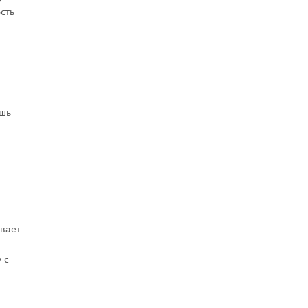
сть
ишь
ивает
 с