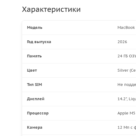
Характеристики
Модель
MacBook 
Год выпуска
2026
Память
24 ГБ ОЗУ
Цвет
Silver (С
Тип SIM
Не подд
Дисплей
14.2", Li
Процессор
Apple M5
Камера
12 Мп с 