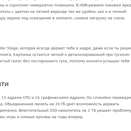
емы и скроллинг невероятно плавными. В HDR-режиме пиковая ярко
ботать с цветом на летней веранде так же удобно, как и в темной
уру экрана под освещение в комнате, снижая нагрузку на глаза.
er Stage, которая всегда держит тебя в кадре, даже если ты реш
тинга. Картинка остается четкой и детализированной при тусклом
стый голос без постороннего гула, поэтому коллеги услышат тебя
яти
с 15 ядрами CPU и 16 графическими ядрами. Он спокойно перевар
а. Объединенная память на 24 ГБ дает возможность держать
ременно. Вместительный SSD-накопитель на 2 ТБ решает проблему
жи, игры и личные архивы на годы вперед.