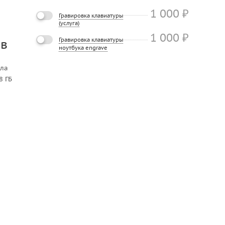
1 000
₽
Гравировка клавиатуры
(услуга)
1 000
₽
Гравировка клавиатуры
ов
ноутбука engrave
ила
8 ГБ
з