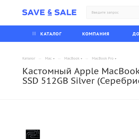
КАТАЛОГ
КОМПАНИЯ
ДО
—
—
—
Каталог
Mac
MacBook
MacBook Pro
Кастомный Apple MacBook P
SSD 512GB Silver (Серебр