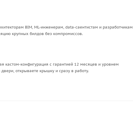
рхитекторам BIM, ML-инженерам, data-саентистам и разработчикам
иляцию крупных билдов без компромиссов.
ая кастом-конфигурация с гарантией 12 месяцев и уровнем
 двери, открываете крышку и сразу в работу.