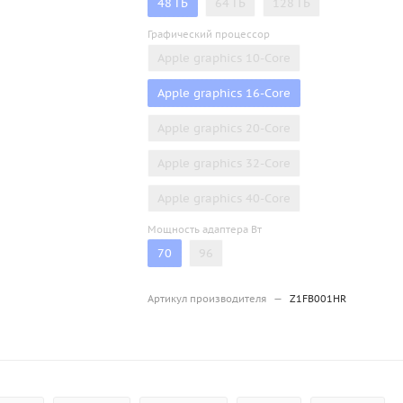
48 ГБ
64 ГБ
128 ГБ
Графический процессор
Apple graphics 10-Core
Apple graphics 16-Core
Apple graphics 20-Core
Apple graphics 32-Core
Apple graphics 40-Core
Мощность адаптера Вт
70
96
Артикул производителя
—
Z1FB001HR