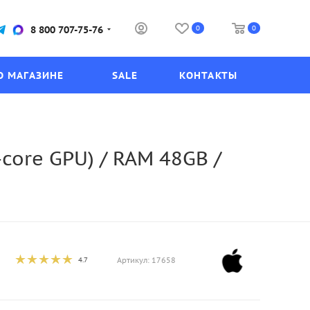
0
0
8 800 707-75-76
О МАГАЗИНЕ
SALE
КОНТАКТЫ
core GPU) / RAM 48GB /
4.7
Артикул:
17658