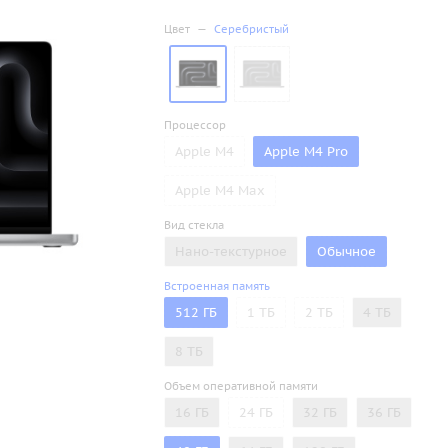
Цвет
—
Серебристый
Процессор
Apple M4
Apple M4 Pro
Apple M4 Max
Вид стекла
Нано-текстурное
Обычное
Встроенная память
512 ГБ
1 ТБ
2 ТБ
4 ТБ
8 ТБ
Объем оперативной памяти
16 ГБ
24 ГБ
32 ГБ
36 ГБ