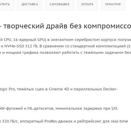
УПИТЬ
ДОСТАВКА
САМОВЫВОЗ
ОПЛАТА
ГАРАНТИЯ
 — творческий драйв без компромисс
ый CPU, 16-ядерный GPU) в элегантном серебристом корпусе получ
и NVMe-SSD 512 ГБ. В сравнении со стандартной комплектацией (1
ьше и мощная графика позволяют работать с тяжёлыми задачами бе
Logic Pro, тяжёлых сцен в Cinema 4D и параллельных Docker-
AW-футажей и ML-датасетов, минимальная задержка при I/O.
 320 ГБ/с, аппаратный ProRes-движок и рейтрейсинг для real-time