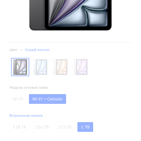
Цвет
—
Серый космос
Модуль сотовой связи
Wi-Fi
Wi-Fi + Cellular
Встроенная память
128 ГБ
256 ГБ
512 ГБ
1 ТБ