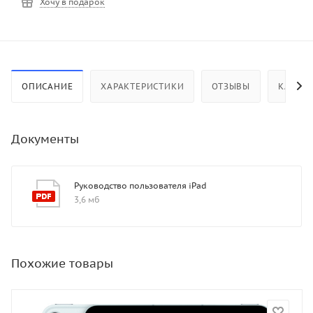
Хочу в подарок
ОПИСАНИЕ
ХАРАКТЕРИСТИКИ
ОТЗЫВЫ
КАК КУ
Документы
Руководство пользователя iPad
3,6 мб
Похожие товары