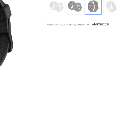
Артикул производителя
—
AMP09229