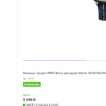
Ремешок Spigen WBF0 Band для Apple Watch 44/45/46/4
Арт.: 18715
В наличии
Цена
3 590
₽
942 ₽
× 4 платежа в Сплит