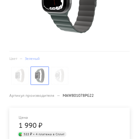
Цвет
—
Зеленый
Артикул производителя
—
MAW801078PG22
Цена
1 990
₽
522 ₽
× 4 платежа в Сплит