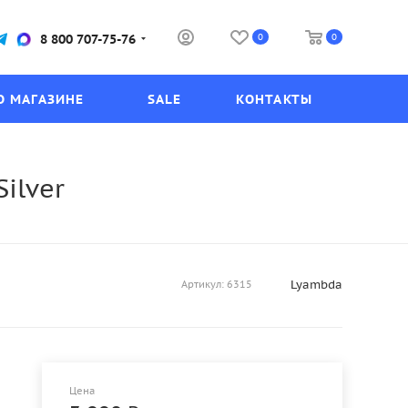
0
0
8 800 707-75-76
О МАГАЗИНЕ
SALE
КОНТАКТЫ
ilver
Lyambda
Артикул:
6315
Цена