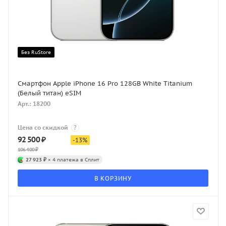
Без RuStore
Смартфон Apple iPhone 16 Pro 128GB White Titanium
(Белый титан) eSIM
Арт.: 18200
Цена со скидкой
?
92 500
₽
-
13
%
106 400
₽
27 923 ₽
× 4 платежа в Сплит
В КОРЗИНУ