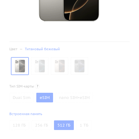
Цвет
—
Титановый бежевый
Тип SIM-карты
?
Dual Sim
eSIM
nano SIM+eSIM
Встроенная память
128 ГБ
256 ГБ
512 ГБ
1 ТБ