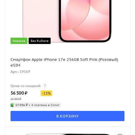
Новинка
Без RuStore
Смартфон Apple iPhone 17e 256GB Soft Pink (Розовый)
eSIM
Арт.: 19169
Цена со скидкой
?
56 500
₽
-
13
%
65 000
₽
17 056 ₽
× 4 платежа в Сплит
В КОРЗИНУ