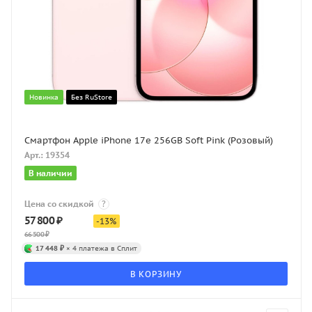
Новинка
Без RuStore
Смартфон Apple iPhone 17e 256GB Soft Pink (Розовый)
Арт.: 19354
В наличии
Цена со скидкой
?
57 800
₽
-
13
%
66 500
₽
17 448 ₽
× 4 платежа в Сплит
В КОРЗИНУ