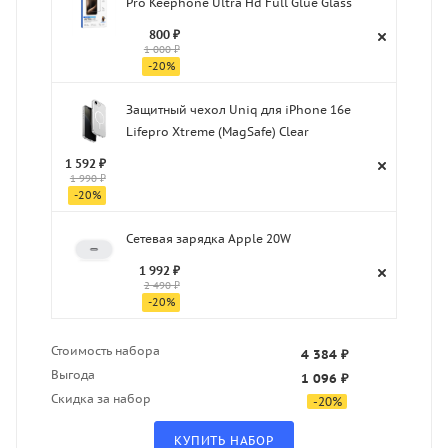
Pro Keephone Ultra Hd Full Glue Glass
800 ₽
1 000 ₽
-
20
%
Защитный чехол Uniq для iPhone 16e
Lifepro Xtreme (MagSafe) Clear
1 592 ₽
1 990 ₽
-
20
%
Сетевая зарядка Apple 20W
1 992 ₽
2 490 ₽
-
20
%
Стоимость набора
4 384 ₽
Выгода
1 096 ₽
Скидка за набор
-
20
%