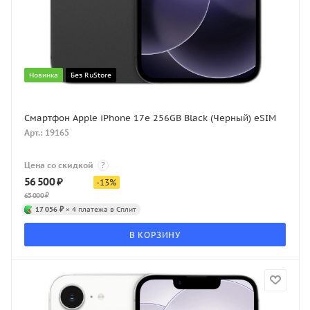
Новинка
Без RuStore
Смартфон Apple iPhone 17e 256GB Black (Черный) eSIM
Арт.: 19165
Цена со скидкой
?
56 500
₽
-
13
%
65 000
₽
17 056 ₽
× 4 платежа в Сплит
В КОРЗИНУ