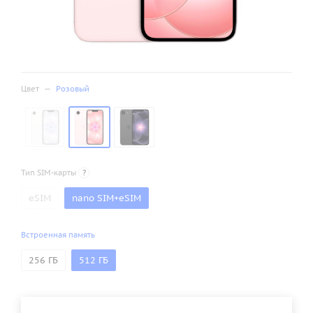
Цвет
—
Розовый
Тип SIM-карты
?
eSIM
nano SIM+eSIM
Встроенная память
256 ГБ
512 ГБ