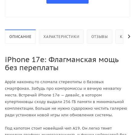
ОПИСАНИЕ
ХАРАКТЕРИСТИКИ
ОТЗЫВЫ
КАК КУ
iPhone 17e: Флагманская мощь
без переплаты
Apple наконец-то сломала стереотипы о базовых
смартфонах. Забудь про компромиссы и вечную нехватку
места. Встречай iPhone 17e — девайс, в котором
купертиновцы сходу выдали 256 ГБ памяти в минимальной
комплектации. Больше не нужно судорожно чистить галерею
ради установки новой игры или обновления системы.
Под капотом стоит новейший чип A19. Он легко тянет
тяжелую графику, многозадачность и фишки нейросетей без