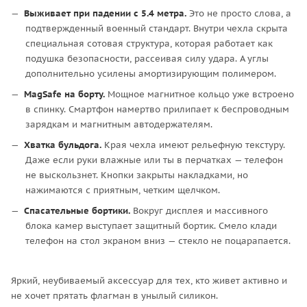
Выживает при падении с 5.4 метра.
Это не просто слова, а
подтвержденный военный стандарт. Внутри чехла скрыта
специальная сотовая структура, которая работает как
подушка безопасности, рассеивая силу удара. А углы
дополнительно усилены амортизирующим полимером.
MagSafe на борту.
Мощное магнитное кольцо уже встроено
в спинку. Смартфон намертво прилипает к беспроводным
зарядкам и магнитным автодержателям.
Хватка бульдога.
Края чехла имеют рельефную текстуру.
Даже если руки влажные или ты в перчатках — телефон
не выскользнет. Кнопки закрыты накладками, но
нажимаются с приятным, четким щелчком.
Спасательные бортики.
Вокруг дисплея и массивного
блока камер выступает защитный бортик. Смело клади
телефон на стол экраном вниз — стекло не поцарапается.
Яркий, неубиваемый аксессуар для тех, кто живет активно и
не хочет прятать флагман в унылый силикон.