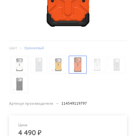
Цвет
—
Оранжевый
Артикул производителя
—
114549119797
Цена
4 490
₽