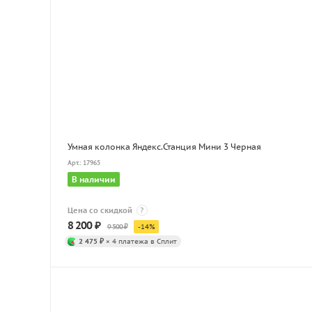
Умная колонка Яндекс.Станция Мини 3 Черная
Арт.: 17965
В наличии
Цена со скидкой
?
8 200
₽
9 500
₽
-
14
%
2 475 ₽
× 4 платежа в Сплит