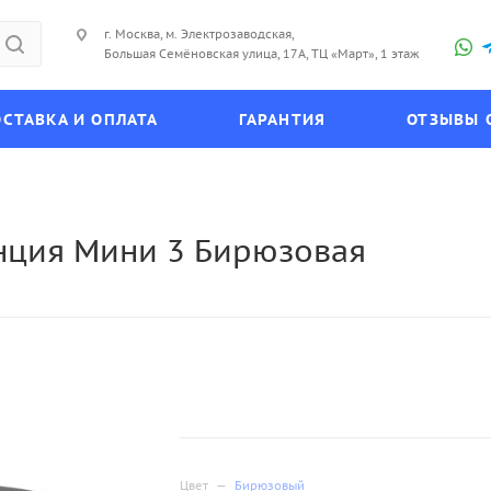
г. Москва, м. Электрозаводская,
Большая Семёновская улица, 17А, ТЦ «Март», 1 этаж
СТАВКА И ОПЛАТА
ГАРАНТИЯ
ОТЗЫВЫ 
анция Мини 3 Бирюзовая
Цвет
—
Бирюзовый