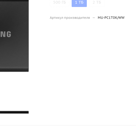
500 ГБ
1 ТБ
2 ТБ
Артикул производителя
—
MU-PC1T0K/WW