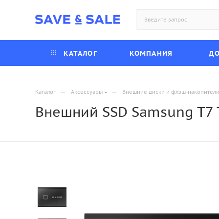
КАТАЛОГ
КОМПАНИЯ
ДО
—
—
Каталог
Аксессуары
Внешние диски и флэш-накопител
Внешний SSD Samsung T7 T