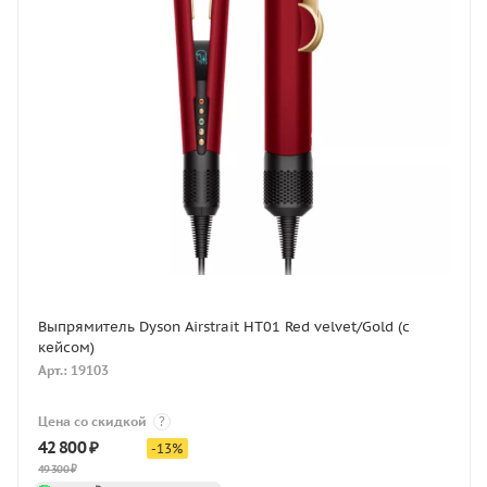
Выпрямитель Dyson Airstrait HT01 Red velvet/Gold (с
кейсом)
Арт.: 19103
Цена со скидкой
?
42 800
₽
-
13
%
49 300
₽