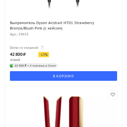
Выпрямитель Dyson Airstrait HT01 Strawberry
Bronze/Blush Pink (с кейсом)
Арт.: 19653
Цена со скидкой
?
42 800
₽
-
13
%
49 300
₽
12 920 ₽
× 4 платежа в Сплит
В КОРЗИНУ