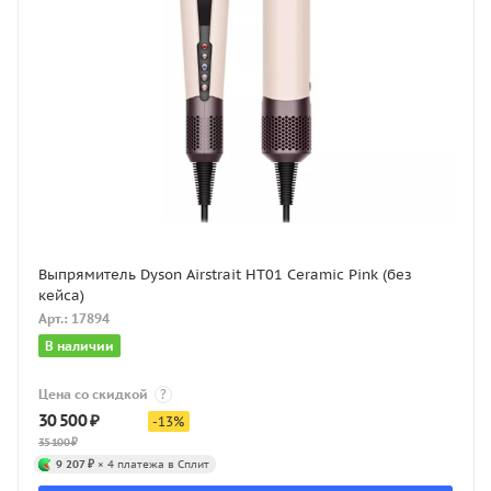
Выпрямитель Dyson Airstrait HT01 Ceramic Pink (без
кейса)
Арт.: 17894
В наличии
Цена со скидкой
?
30 500
₽
-
13
%
35 100
₽
9 207 ₽
× 4 платежа в Сплит