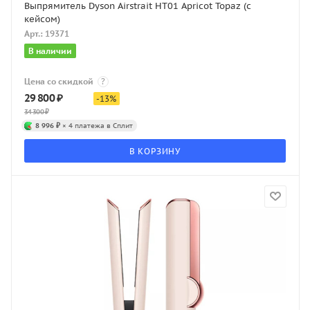
Выпрямитель Dyson Airstrait HT01 Apricot Topaz (с
кейсом)
Арт.: 19371
В наличии
Цена со скидкой
?
29 800
₽
-
13
%
34 300
₽
8 996 ₽
× 4 платежа в Сплит
В КОРЗИНУ