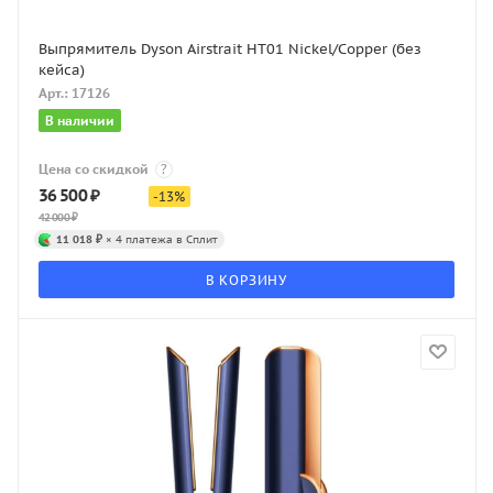
Выпрямитель Dyson Airstrait HT01 Nickel/Copper (без
кейса)
Арт.: 17126
В наличии
Цена со скидкой
?
36 500
₽
-
13
%
42 000
₽
11 018 ₽
× 4 платежа в Сплит
В КОРЗИНУ