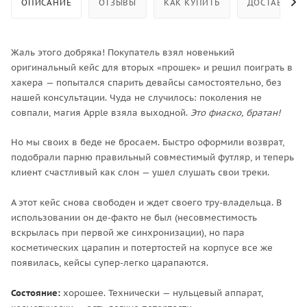
ОПИСАНИЕ
ОТЗЫВЫ
КАК КУПИТЬ
ДОСТАВКА
Жаль этого добряка! Покупатель взял новенький
оригинальный кейс для вторых «прошек» и решил поиграть в
хакера — попытался спарить девайсы самостоятельно, без
нашей консультации. Чуда не случилось: поколения не
совпали, магия Apple взяла выходной.
Это фиаско, братан!
Но мы своих в беде не бросаем. Быстро оформили возврат,
подобрали парню правильный совместимый футляр, и теперь
клиент счастливый как слон — ушел слушать свои треки.
А этот кейс снова свободен и ждет своего тру-владельца. В
использовании он де-факто не был (несовместимость
вскрылась при первой же синхронизации), но пара
косметических царапин и потертостей на корпусе все же
появилась, кейсы супер-легко царапаются.
Состояние:
хорошее. Технически — нульцевый аппарат,