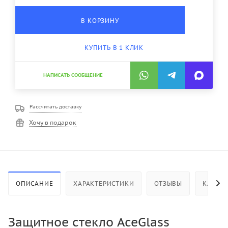
В КОРЗИНУ
КУПИТЬ В 1 КЛИК
НАПИСАТЬ СООБЩЕНИЕ
Рассчитать доставку
Хочу в подарок
ОПИСАНИЕ
ХАРАКТЕРИСТИКИ
ОТЗЫВЫ
КАК КУ
Защитное стекло AceGlass