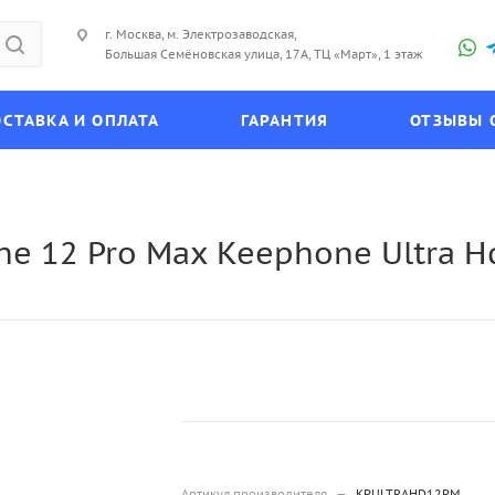
г. Москва, м. Электрозаводская,
Большая Семёновская улица, 17А, ТЦ «Март», 1 этаж
СТАВКА И ОПЛАТА
ГАРАНТИЯ
ОТЗЫВЫ 
e 12 Pro Max Keephone Ultra Hd
Артикул производителя
—
KPULTRAHD12PM