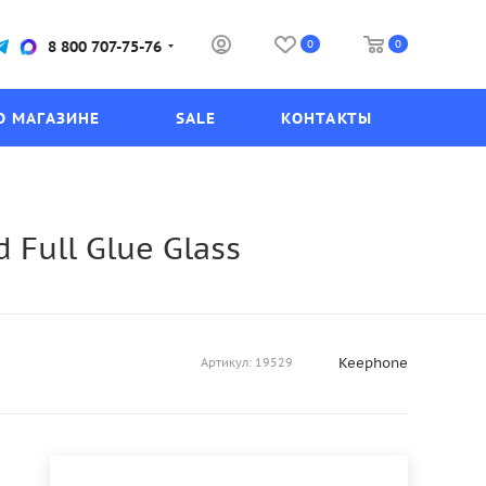
0
0
8 800 707-75-76
О МАГАЗИНЕ
SALE
КОНТАКТЫ
 Full Glue Glass
Keephone
Артикул:
19529