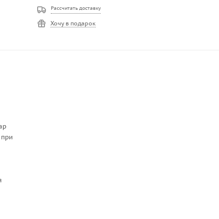
Рассчитать доставку
Хочу в подарок
ар
 при
я