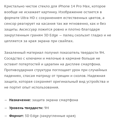
Кристально чистое стекло для iPhone 14 Pro Max, которое
вообще не искажает картинку. Изображение остается в
формате Ultra HD с сохранением естественных цветов, а
сенсор реагирует на касания так же мгновенно, как и без
защиты. Аксессуар ложится ровно и плотно благодаря
закругленным граням 3D Edge — палец скользит гладко и не
цепляется за края экрана при свайпах.
Закаленный материал получил показатель твердости 9H.
Соседство с ключами и мелочью в кармане больше не
оставит потертостей и царапин на дисплее смартфона.
Противоударная структура поглощает урон при случайных
падениях, спасая матрицу от трещин и сколов. Надежная
защита, которая сохраняет оригинальный вид устройства и
не портит опыт использования.
Назначение:
защита экрана смартфона
Уровень твердости:
9H
Формат:
3D Edge (закругленные края)