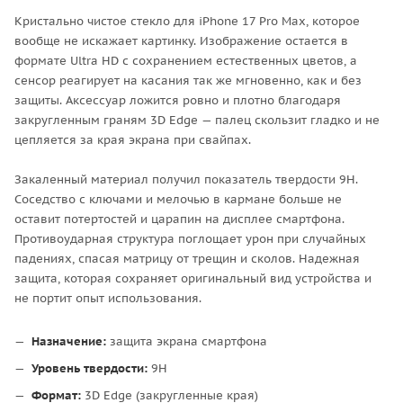
Кристально чистое стекло для iPhone 17 Pro Max, которое
вообще не искажает картинку. Изображение остается в
формате Ultra HD с сохранением естественных цветов, а
сенсор реагирует на касания так же мгновенно, как и без
защиты. Аксессуар ложится ровно и плотно благодаря
закругленным граням 3D Edge — палец скользит гладко и не
цепляется за края экрана при свайпах.
Закаленный материал получил показатель твердости 9H.
Соседство с ключами и мелочью в кармане больше не
оставит потертостей и царапин на дисплее смартфона.
Противоударная структура поглощает урон при случайных
падениях, спасая матрицу от трещин и сколов. Надежная
защита, которая сохраняет оригинальный вид устройства и
не портит опыт использования.
Назначение:
защита экрана смартфона
Уровень твердости:
9H
Формат:
3D Edge (закругленные края)