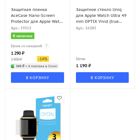
Защитная пленка
Защитное стекло Uniq
AceCase Nano-Screen
для Apple Watch Ultra 49
Protector для Apple Watch
mm OPTIX Vivid (true
49mm
colors) Clear/Black
Арт.: 19313
Арт.: 16385
(+installer)
В наличии
Цена со скидкой
?
1 290
₽
Цена
-
14
%
1 500
₽
1 190
₽
389 ₽
× 4 платежа в Сплит
В КОРЗИНУ
В КОРЗИНУ