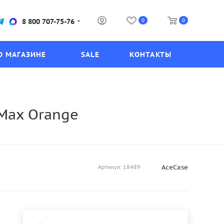
0
0
8 800 707-75-76
О МАГАЗИНЕ
SALE
КОНТАКТЫ
 Max Orange
AceCase
Артикул:
18489