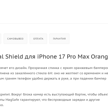
САМОВЫВОЗ
ОПЛАТА
ГАРАНТИЯ
l Shield для iPhone 17 Pro Max Oran
рячет его дизайн. Прозрачная спинка с ярким оранжевым бампер
лнена из закалённого стекла 6H: оно не желтеет со временем и н
ым граням телефон удобно держать в руке, а при падении бампер
скрипит. Вокруг блока камер есть выступающий бортик, чтобы объе
иты MagSafe гарантируют, что беспроводные зарядки и другие
ко.