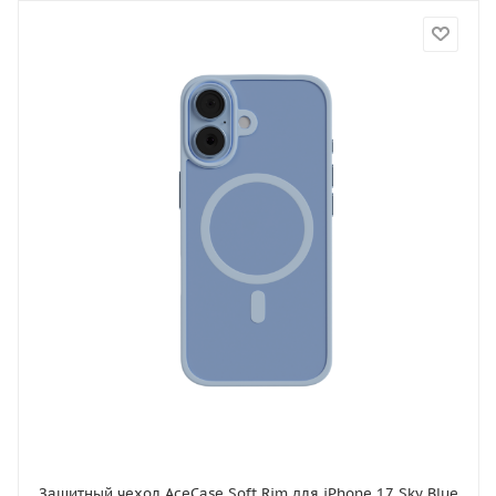
Защитный чехол AceCase Soft Rim для iPhone 17 Sky Blue