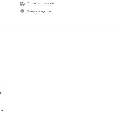
Рассчитать доставку
Хочу в подарок
rid
а
ое