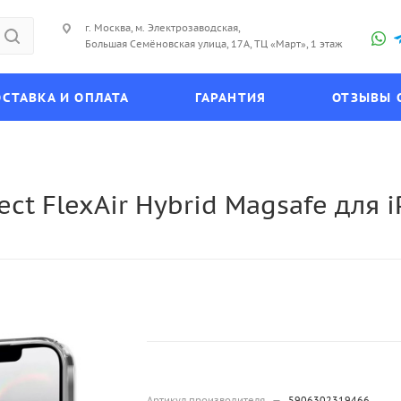
г. Москва, м. Электрозаводская,
Большая Семёновская улица, 17А, ТЦ «Март», 1 этаж
СТАВКА И ОПЛАТА
ГАРАНТИЯ
ОТЗЫВЫ 
ct FlexAir Hybrid Magsafe для i
Артикул производителя
—
5906302319466