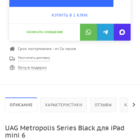
КУПИТЬ В 1 КЛИК
НАПИСАТЬ СООБЩЕНИЕ
Срок поступления - от 2х часов
Рассчитать доставку
Хочу в подарок
ОПИСАНИЕ
ХАРАКТЕРИСТИКИ
ОТЗЫВЫ
КАК КУ
UAG Metropolis Series Black для iPad
mini 6