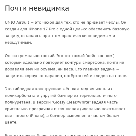
Почти невидимка
UNIQ AirSuit — это чехол для тех, кто не признаёт чехлы. Он
создан для iPhone 17 Pro с одной целью: обеспечить базовую
защиту, оставаясь при этом практически невидимым и
неощутимым.
Он экстремально тонкий. Это тот самый "кейс-костюм",
который идеально повторяет контуры смартфона, почти не
добавляя ему ни объёма, ни веса. Его главная задача —
защитить корпус от царапин, потёртостей и следов на столе.
Это гибридная конструкция: жёсткая задняя часть из
поликарбоната и упругий бампер из термопластичного
полиуретана. В версии "Glossy Clear/White" задняя часть
кристально-прозрачная и глянцевая (идеально показывает
цвет твоего iPhone), а бампер выполнен в чистом белом
цвете.
Бортики вокруг блока камер и дисплея слегка приподняты,