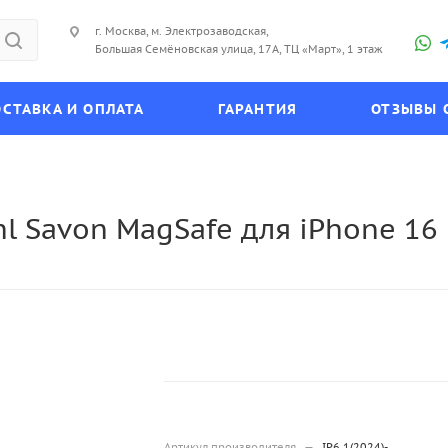
г. Москва, м. Электрозаводская,
Большая Семёновская улица, 17А, ТЦ «Март», 1 этаж
СТАВКА И ОПЛАТА
ГАРАНТИЯ
ОТЗЫВЫ 
l Savon MagSafe для iPhone 16 
Артикул производителя
—
IP6.1(2024)-