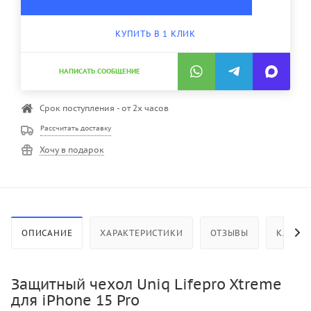
КУПИТЬ В 1 КЛИК
НАПИСАТЬ СООБЩЕНИЕ
Срок поступления - от 2х часов
Рассчитать доставку
Хочу в подарок
ОПИСАНИЕ
ХАРАКТЕРИСТИКИ
ОТЗЫВЫ
КАК КУ
Защитный чехол Uniq Lifepro Xtreme
для iPhone 15 Pro