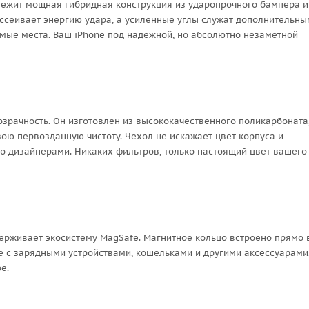
 лежит мощная гибридная конструкция из ударопрочного бампера и
ссеивает энергию удара, а усиленные углы служат дополнительн
мые места. Ваш iPhone под надёжной, но абсолютно незаметной
озрачность. Он изготовлен из высококачественного поликарбоната
ою первозданную чистоту. Чехол не искажает цвет корпуса и
ано дизайнерами. Никаких фильтров, только настоящий цвет вашего
ерживает экосистему MagSafe. Магнитное кольцо встроено прямо 
е с зарядными устройствами, кошельками и другими аксессуарами
е.