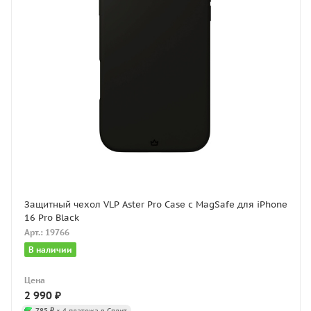
Защитный чехол VLP Aster Pro Case с MagSafe для iPhone
16 Pro Black
Арт.: 19766
В наличии
Цена
2 990
₽
785 ₽
× 4 платежа в Сплит