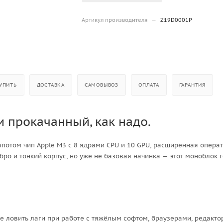
Артикул производителя
—
Z19D0001P
УПИТЬ
ДОСТАВКА
САМОВЫВОЗ
ОПЛАТА
ГАРАНТИЯ
 и прокачанный, как надо.
апотом чип Apple M3 с 8 ядрами CPU и 10 GPU, расширенная опера
ебро и тонкий корпус, но уже не базовая начинка — этот моноблок 
не ловить лаги при работе с тяжёлым софтом, браузерами, редакт