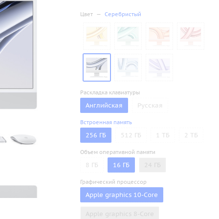
Цвет
—
Серебристый
Раскладка клавиатуры
Английская
Русская
Встроенная память
256 ГБ
512 ГБ
1 ТБ
2 ТБ
Объем оперативной памяти
8 ГБ
16 ГБ
24 ГБ
Графический процессор
Apple graphics 10-Core
Apple graphics 8-Core