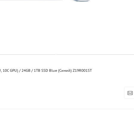
4 Retina 4,5K M3 (8C CPU, 10C GPU) / 24GB / 1TB SSD Blue (Синий) Z19R001ST