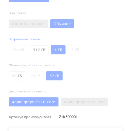
Вид стекла
Нано-текстурное
Обычное
Встроенная память
256 ГБ
512 ГБ
1 ТБ
2 ТБ
Объем оперативной памяти
16 ГБ
24 ГБ
32 ГБ
Графический процессор
Apple graphics 10-Core
Apple graphics 8-Core
Артикул производителя
—
Z1K30000L