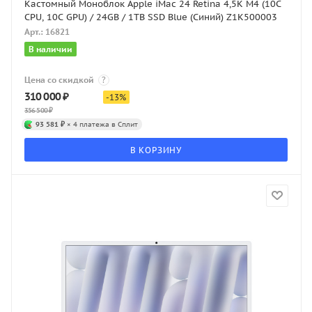
Кастомный Моноблок Apple iMac 24 Retina 4,5K M4 (10C
CPU, 10C GPU) / 24GB / 1TB SSD Blue (Синий) Z1K500003
Арт.: 16821
В наличии
Цена со скидкой
?
310 000
₽
-
13
%
356 500
₽
93 581 ₽
× 4 платежа в Сплит
В КОРЗИНУ