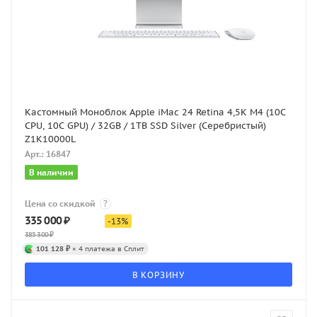
Кастомный Моноблок Apple iMac 24 Retina 4,5K M4 (10C
CPU, 10C GPU) / 32GB / 1TB SSD Silver (Серебристый)
Z1K10000L
Арт.: 16847
В наличии
Цена со скидкой
?
335 000
₽
-
13
%
385 300
₽
101 128 ₽
× 4 платежа в Сплит
В КОРЗИНУ