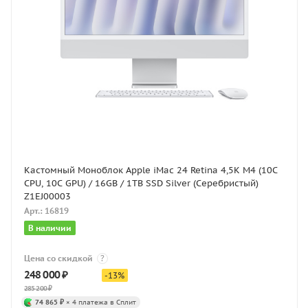
Кастомный Моноблок Apple iMac 24 Retina 4,5K M4 (10C
CPU, 10C GPU) / 16GB / 1TB SSD Silver (Серебристый)
Z1EJ00003
Арт.: 16819
В наличии
Цена со скидкой
?
248 000
₽
-
13
%
285 200
₽
74 865 ₽
× 4 платежа в Сплит