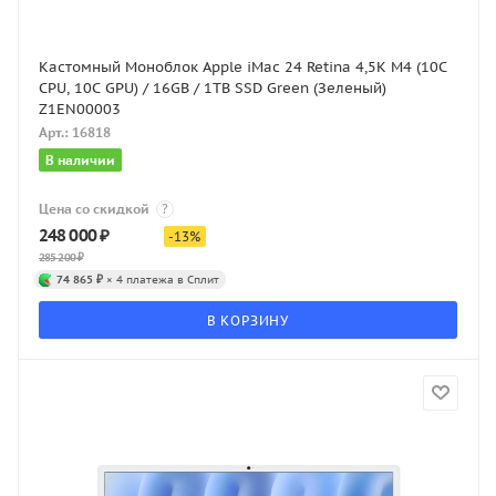
Кастомный Моноблок Apple iMac 24 Retina 4,5K M4 (10C
CPU, 10C GPU) / 16GB / 1TB SSD Green (Зеленый)
Z1EN00003
Арт.: 16818
В наличии
Цена со скидкой
?
248 000
₽
-
13
%
285 200
₽
74 865 ₽
× 4 платежа в Сплит
В КОРЗИНУ