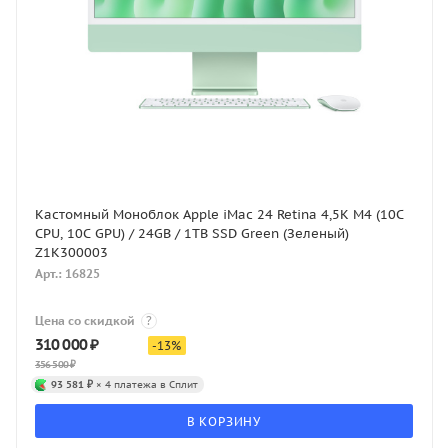
Кастомный Моноблок Apple iMac 24 Retina 4,5K M4 (10C
CPU, 10C GPU) / 24GB / 1TB SSD Green (Зеленый)
Z1K300003
Арт.: 16825
Цена со скидкой
?
310 000
₽
-
13
%
356 500
₽
93 581 ₽
× 4 платежа в Сплит
В КОРЗИНУ