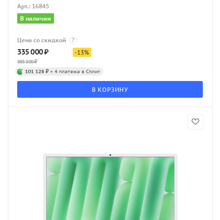
Арт.: 16845
В наличии
Цена со скидкой
?
335 000
₽
-
13
%
385 300
₽
101 128 ₽
× 4 платежа в Сплит
В КОРЗИНУ