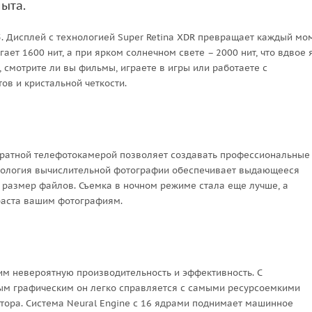
ыта.
5. Дисплей с технологией Super Retina XDR превращает каждый мо
ает 1600 нит, а при ярком солнечном свете – 2000 нит, что вдвое 
, смотрите ли вы фильмы, играете в игры или работаете с
ов и кристальной четкости.
кратной телефотокамерой позволяет создавать профессиональные
хнология вычислительной фотографии обеспечивает выдающееся
 размер файлов. Съемка в ночном режиме стала еще лучше, а
раста вашим фотографиям.
м невероятную производительность и эффективность. С
м графическим он легко справляется с самыми ресурсоемкими
тора. Система Neural Engine с 16 ядрами поднимает машинное