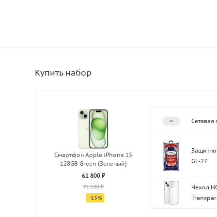
Сетевая 
Защитное
Смартфон Apple iPhone 15
GL-27
128GB Green (Зеленый)
61 800 ₽
71 100 ₽
Чехол HO
-
13
%
Transpar