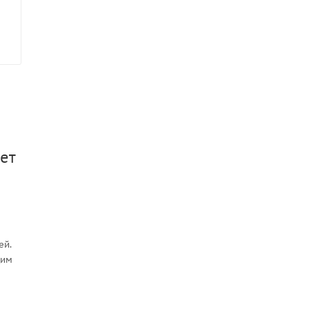
ет
ей.
щим