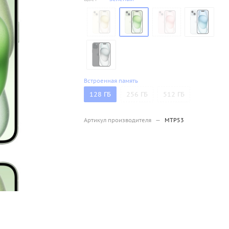
Встроенная память
128 ГБ
256 ГБ
512 ГБ
Артикул производителя
—
MTP53