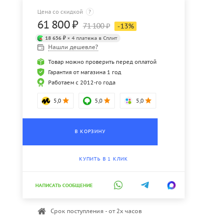
Цена со скидкой
?
61 800
₽
71 100
₽
-
13
%
18 656 ₽
× 4 платежа в Сплит
Нашли дешевле?
Товар можно проверить перед оплатой
Гарантия от магазина 1 год
Работаем с 2012-го года
5,0
5,0
5,0
В КОРЗИНУ
КУПИТЬ В 1 КЛИК
НАПИСАТЬ СООБЩЕНИЕ
Срок поступления - от 2х часов