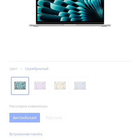
Цвет
—
Серебристый
Раскладка клавиатуры
Английская
Русская
Встроенная память