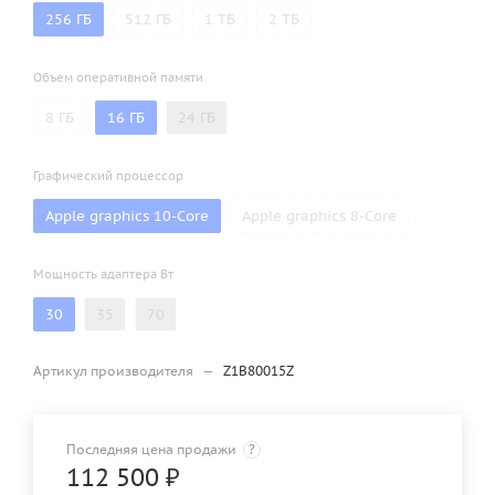
256 ГБ
512 ГБ
1 ТБ
2 ТБ
Объем оперативной памяти
8 ГБ
16 ГБ
24 ГБ
Графический процессор
Apple graphics 10-Core
Apple graphics 8-Core
Мощность адаптера Вт
30
35
70
Артикул производителя
—
Z1B80015Z
Последняя цена продажи
?
112 500
₽