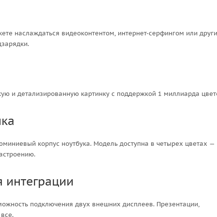
жете наслаждаться видеоконтентом, интернет-серфингом или друг
дзарядки.
кую и детализированную картинку с поддержкой 1 миллиарда цвет
ика
люминиевый корпус ноутбука. Модель доступна в четырех цветах —
настроению.
 интеграции
можность подключения двух внешних дисплеев. Презентации,
все.