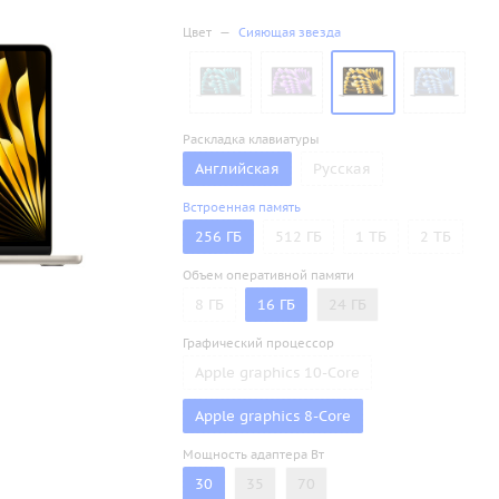
Цвет
—
Сияющая звезда
Раскладка клавиатуры
Английская
Русская
Встроенная память
256 ГБ
512 ГБ
1 ТБ
2 ТБ
Объем оперативной памяти
8 ГБ
16 ГБ
24 ГБ
Графический процессор
Apple graphics 10-Core
Apple graphics 8-Core
Мощность адаптера Вт
30
35
70