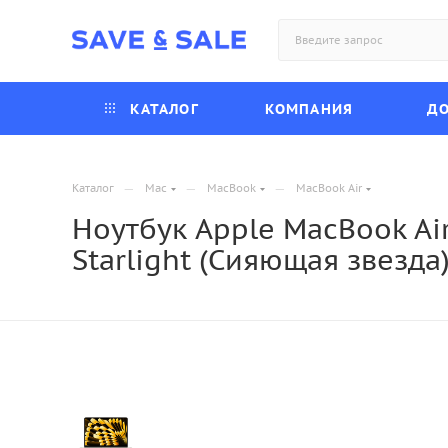
КАТАЛОГ
КОМПАНИЯ
ДО
—
—
—
Каталог
Mac
MacBook
MacBook Air
Ноутбук Apple MacBook Air
Starlight (Сияющая звезда