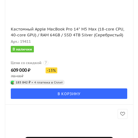
Кастомный Apple MacBook Pro 14" M5 Max (18-core CPU,
40-core GPU) / RAM 64GB / SSD 4TB Silver (Серебристый)
Арт.: 19411
В наличии
Цена со скидкой
?
609 000
₽
-
13
%
700 400
₽
183 842 ₽
× 4 платежа в Сплит
В КОРЗИНУ