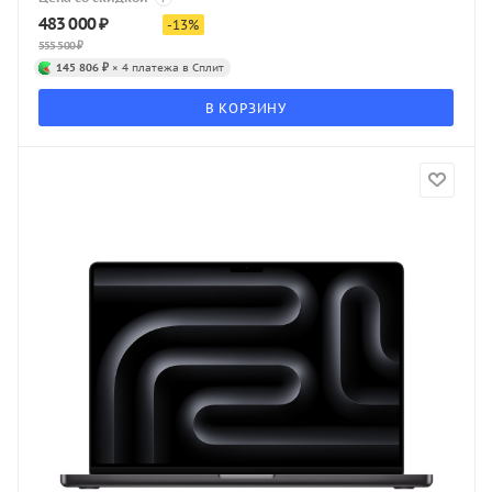
483 000
₽
-
13
%
555 500
₽
145 806 ₽
× 4 платежа в Сплит
В КОРЗИНУ