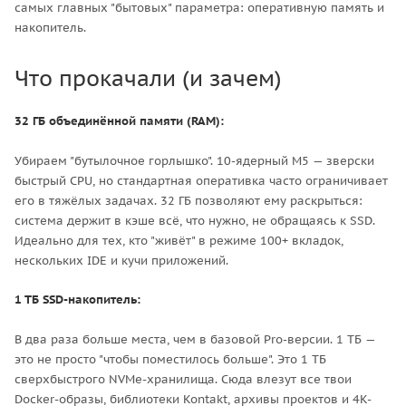
самых главных "бытовых" параметра: оперативную память и
накопитель.
Что прокачали (и зачем)
32 ГБ объединённой памяти (RAM):
Убираем "бутылочное горлышко". 10-ядерный M5 — зверски
быстрый CPU, но стандартная оперативка часто ограничивает
его в тяжёлых задачах. 32 ГБ позволяют ему раскрыться:
система держит в кэше всё, что нужно, не обращаясь к SSD.
Идеально для тех, кто "живёт" в режиме 100+ вкладок,
нескольких IDE и кучи приложений.
1 ТБ SSD-накопитель:
В два раза больше места, чем в базовой Pro-версии. 1 ТБ —
это не просто "чтобы поместилось больше". Это 1 ТБ
сверхбыстрого NVMe-хранилища. Сюда влезут все твои
Docker-образы, библиотеки Kontakt, архивы проектов и 4K-