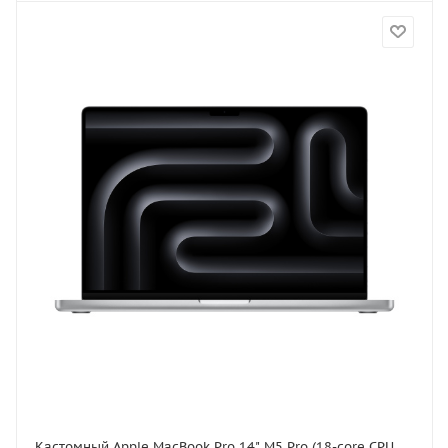
Кастомный Apple MacBook Pro 14" M5 Pro (18-core CPU,