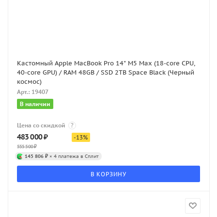
Кастомный Apple MacBook Pro 14" M5 Max (18-core CPU,
40-core GPU) / RAM 48GB / SSD 2TB Space Black (Черный
космос)
Арт.: 19407
В наличии
Цена со скидкой
?
483 000
₽
-
13
%
555 500
₽
145 806 ₽
× 4 платежа в Сплит
В КОРЗИНУ