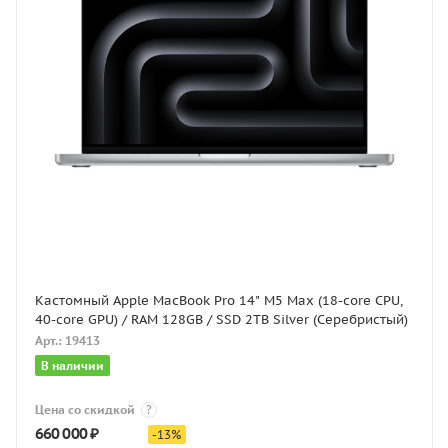
Кастомный Apple MacBook Pro 14" M5 Max (18-core CPU,
40-core GPU) / RAM 128GB / SSD 2TB Silver (Серебристый)
Арт.: 19413
В наличии
Цена со скидкой
?
660 000
₽
-
13
%