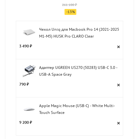
261 100 ₽
-
13
%
Чехол Uniq для Macbook Pro 14 (2021-2025
M1-M5) HUSK Pro CLARO Clear
3 490 ₽
Адаптер UGREEN US270 (50283) USB-C 3.0 -
USB-A Space Gray
790 ₽
Apple Magic Mouse (USB‑C) - White Multi-
Touch Surface
9 200 ₽