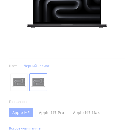
Цвет
—
Черный космос
Процессор
Apple M5
Apple M5 Pro
Apple M5 Max
Встроенная память