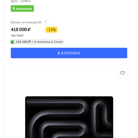
Арт.: 19402
В наличии
Цена со скидкой
?
418 000
₽
-
13
%
480 700
₽
126 184 ₽
× 4 платежа в Сплит
В КОРЗИНУ