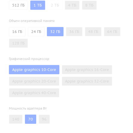
512 ГБ
1 ТБ
2 ТБ
4 ТБ
8 ТБ
Объем оперативной памяти
16 ГБ
24 ГБ
32 ГБ
36 ГБ
48 ГБ
64 ГБ
128 ГБ
Графический процессор
Apple graphics 10-Core
Apple graphics 16-Core
Apple graphics 20-Core
Apple graphics 32-Core
Apple graphics 40-Core
Мощность адаптера Вт
140
70
96