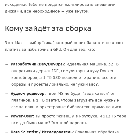
исходники. Тебе не придётся жонглировать внешними
дисками, всё необходимое — уже внутри.
Кому зайдёт эта сборка
Этот Mac — выбор "гика", который ценит баланс и не хочет
платить за избыточный GPU. Он для тех, кто:
Разработчик (Dev/DevOps):
Идеальная машина. 32 ГБ
оперативки держат IDE, симуляторы и кучу Docker-
контейнеров, а 1 ТБ SSD позволяет хранить все эти
образы и проекты локально, не "ужимаясь".
Аудио-продюсер:
Твой M5 не будет "задыхаться" от
плагинов, а 1 ТБ хватит, чтобы загрузить все нужные
сэмпл-паки и оркестровые библиотеки прямо на диск.
Power-User:
Ты просто "живёшь" в ноутбуке, и 512 ГБ тебе
всегда было мало? Это твой вариант.
Data Scientist / Исследователь:
Локальная обработка