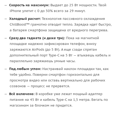
Скорость на максимум:
Выдает до 25 Вт мощности. Твой
iPhone улетит с 0 до 50% всего за 29 минут.
Холодный расчет:
Технология пассивного охлаждения
ChillBoost™ грамотно отводит тепло. Зарядка идет быстро,
а батарея смартфона защищена от вредного перегрева.
Сразу два гаджета (и даже три):
Пока на магнитной
площадке надежно зафиксирован телефон, внизу
заряжаются AirPods (до 5 Вт). А еще сзади спрятан
дополнительный порт Type-C на 5 Вт — втыкаешь кабель и
параллельно заряжаешь умные часы.
Под любым углом:
Настраивай наклон площадки так, как
тебе удобно. Поверни смартфон горизонтально для
просмотра видео или оставь вертикально для рабочих
созвонов — процесс не прервется.
Всё включено:
В коробке уже лежат мощный адаптер
питания на 45 Вт и кабель Type-C на 1,5 метра. Бегать по
магазинам за блочком не придется.