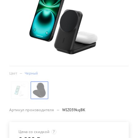
Цвет
—
Черный
Артикул производителя
—
WIZ039kqBK
Цена со скидкой
?