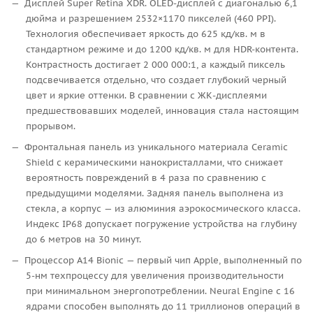
Дисплей Super Retina XDR. OLED-дисплей с диагональю 6,1
дюйма и разрешением 2532×1170 пикселей (460 PPI).
Технология обеспечивает яркость до 625 кд/кв. м в
стандартном режиме и до 1200 кд/кв. м для HDR-контента.
Контрастность достигает 2 000 000:1, а каждый пиксель
подсвечивается отдельно, что создает глубокий черный
цвет и яркие оттенки. В сравнении с ЖК-дисплеями
предшествовавших моделей, инновация стала настоящим
прорывом.
Фронтальная панель из уникального материала Ceramic
Shield с керамическими нанокристаллами, что снижает
вероятность повреждений в 4 раза по сравнению с
предыдущими моделями. Задняя панель выполнена из
стекла, а корпус — из алюминия аэрокосмического класса.
Индекс IP68 допускает погружение устройства на глубину
до 6 метров на 30 минут.
Процессор A14 Bionic — первый чип Apple, выполненный по
5-нм техпроцессу для увеличения производительности
при минимальном энергопотреблении. Neural Engine с 16
ядрами способен выполнять до 11 триллионов операций в