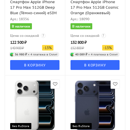
Смартфон Apple iPhone
Смартфон Apple iPhone
17 Pro Max 512GB Deep
17 Pro Max 512GB Cosmic
Blue (Тёмно-синий) eSIM
Orange (Оранжевый)
Арт.: 18356
Арт.: 18090
В наличии
В наличии
Цена со скидкой
?
Цена со скидкой
?
122 500
₽
132 800
₽
-
13
%
-
13
%
140 900
₽
152 800
₽
36 980 ₽
× 4 платежа в Сплит
40 089 ₽
× 4 платежа в Сплит
В КОРЗИНУ
В КОРЗИНУ
Без RuStore
Без RuStore