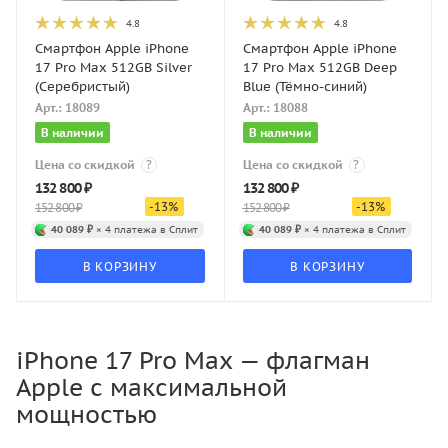
4.8
4.8
Смартфон Apple iPhone
Смартфон Apple iPhone
17 Pro Max 512GB Silver
17 Pro Max 512GB Deep
(Серебристый)
Blue (Тёмно-синий)
Арт.: 18089
Арт.: 18088
В наличии
В наличии
Цена со скидкой
?
Цена со скидкой
?
132 800
₽
132 800
₽
-
13
%
-
13
%
152 800
₽
152 800
₽
40 089 ₽
× 4 платежа в Сплит
40 089 ₽
× 4 платежа в Сплит
В КОРЗИНУ
В КОРЗИНУ
iPhone 17 Pro Max — флагман
Apple с максимальной
мощностью