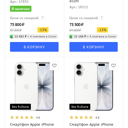
eSIM
Арт.: 17835
Арт.: 18512
В наличии
Цена со скидкой
?
Цена со скидкой
?
75 800
₽
73 500
₽
-
13
%
-
13
%
87 200
₽
84 600
₽
22 882 ₽
× 4 платежа в Сплит
22 188 ₽
× 4 платежа в Сплит
В КОРЗИНУ
В КОРЗИНУ
Без RuStore
Без RuStore
4.8
4.8
Смартфон Apple iPhone
Смартфон Apple iPhone