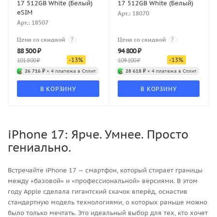
17 512GB White (Белый)
17 512GB White (Белый)
eSIM
Арт.: 18070
Арт.: 18507
Цена со скидкой
?
Цена со скидкой
?
88 500
₽
94 800
₽
-
13
%
-
13
%
101 800
₽
109 100
₽
26 716 ₽
× 4 платежа в Сплит
28 618 ₽
× 4 платежа в Сплит
В КОРЗИНУ
В КОРЗИНУ
iPhone 17: Ярче. Умнее. Просто
гениально.
Встречайте iPhone 17 — смартфон, который стирает границы
между «базовой» и «профессиональной» версиями. В этом
году Apple сделала гигантский скачок вперёд, оснастив
стандартную модель технологиями, о которых раньше можно
было только мечтать. Это идеальный выбор для тех, кто хочет