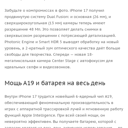
Забудьте о компромиссах в фото. iPhone 17 получил
продвинутую систему Dual Fusion: и основная (26 мм), и
сверхширокоугольная (13 мм) камеры теперь имеют
разрешение 48 Мп. Это позволяет делать снимки в
сверхвысоком разрешении с потрясающей детализацией.
Photonic Engine и Smart HDR 5 выводят обработку на новый
уровень, а 2-кратный зум оптического качества даёт больше
свободы для творчества. Спереди — новая 18-
мегапиксельная камера Center Stage с автофокусом для
идеальных селфи и видеозвонков.
Мощь A19 и батарея на весь день
Внутри iPhone 17 трудится новейший 6-ядерный чип A19,
обеспечивающий феноменальную производительность в
играх с аппаратной трассировкой лучей и мгновенную работу
функций Apple Intelligence. При всей своей мощи, он
невероятно эффективен. Вы получаете батарею, которой с
запасом хватает на весь день активного использования — до