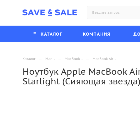
КАТАЛОГ
КОМПАНИЯ
ДО
—
—
—
Каталог
Mac
MacBook
MacBook Air
Ноутбук Apple MacBook Air
Starlight (Сияющая звезда