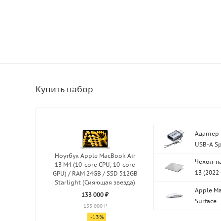
Адаптер 
USB-A Sp
Ноутбук Apple MacBook Air
Чехол-н
13 M4 (10-core CPU, 10-core
13 (2022-
GPU) / RAM 24GB / SSD 512GB
Starlight (Сияющая звезда)
Apple Ma
133 000 ₽
Surface
153 000 ₽
-
13
%