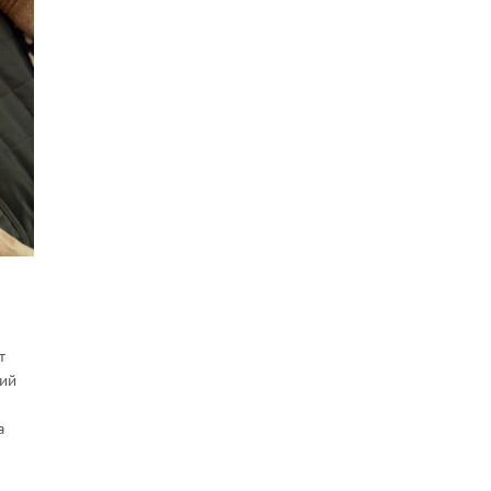
т
чий
а