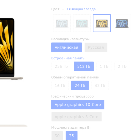
Цвет
—
Сияющая звезда
Раскладка клавиатуры
Английская
Русская
Встроенная память
256 ГБ
512 ГБ
1 ТБ
2 ТБ
Объем оперативной памяти
16 ГБ
24 ГБ
32 ГБ
Графический процессор
Apple graphics 10-Core
Apple graphics 8-Core
Мощность адаптера Вт
30
35