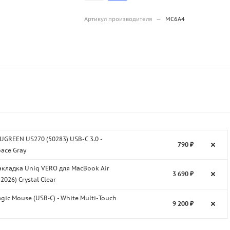
Артикул производителя
—
MC6A4
UGREEN US270 (50283) USB-C 3.0 -
790 ₽
ace Gray
акладка Uniq VERO для MacBook Air
3 690 ₽
2026) Crystal Clear
gic Mouse (USB‑C) - White Multi-Touch
9 200 ₽