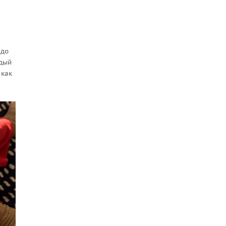
 до
ждый
 как