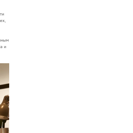
ти
ех,
енным
а и