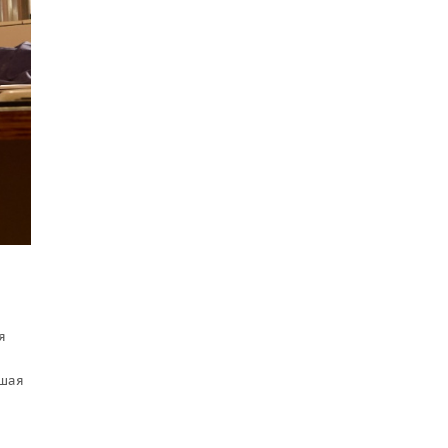
я
ушая