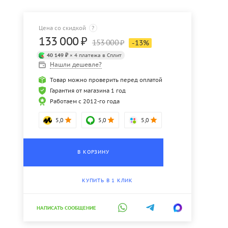
Цена со скидкой
?
133 000
₽
153 000
₽
-
13
%
40 149 ₽
× 4 платежа в Сплит
Нашли дешевле?
Товар можно проверить перед оплатой
Гарантия от магазина 1 год
Работаем с 2012-го года
5,0
5,0
5,0
В КОРЗИНУ
КУПИТЬ В 1 КЛИК
НАПИСАТЬ СООБЩЕНИЕ