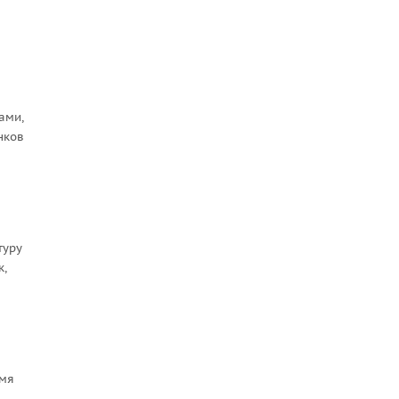
ами,
нков
туру
к,
емя