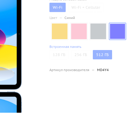
Wi-Fi
Wi-Fi + Cellular
Цвет
—
Синий
Встроенная память
128 ГБ
256 ГБ
512 ГБ
Артикул производителя
—
MD4Y4