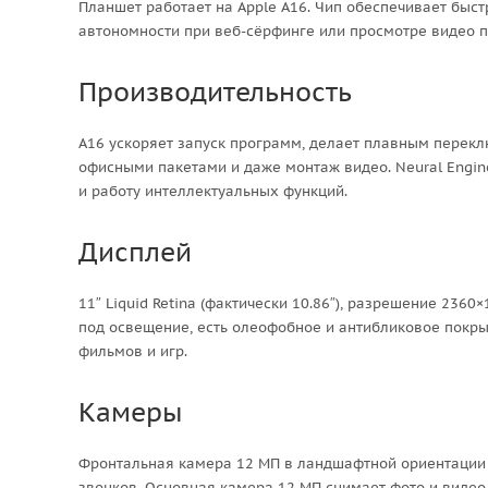
Планшет работает на Apple A16. Чип обеспечивает быст
автономности при веб-сёрфинге или просмотре видео по
Производительность
A16 ускоряет запуск программ, делает плавным переклю
офисными пакетами и даже монтаж видео. Neural Engin
и работу интеллектуальных функций.
Дисплей
11″ Liquid Retina (фактически 10.86″), разрешение 2360
под освещение, есть олеофобное и антибликовое покрыти
фильмов и игр.
Камеры
Фронтальная камера 12 МП в ландшафтной ориентации с
звонков. Основная камера 12 МП снимает фото и видео в