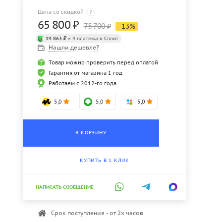
Цена со скидкой
?
65 800
₽
75 700
₽
-
13
%
19 863 ₽
× 4 платежа в Сплит
Нашли дешевле?
Товар можно проверить перед оплатой
Гарантия от магазина 1 год
Работаем с 2012-го года
5,0
5,0
5,0
В КОРЗИНУ
КУПИТЬ В 1 КЛИК
НАПИСАТЬ СООБЩЕНИЕ
Срок поступления - от 2х часов