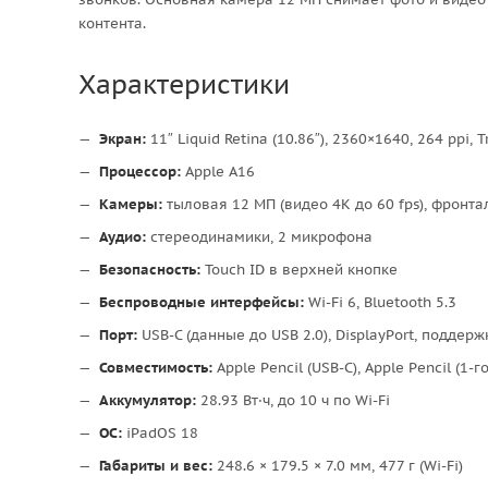
контента.
Характеристики
Экран:
11″ Liquid Retina (10.86″), 2360×1640, 264 ppi
Процессор:
Apple A16
Камеры:
тыловая 12 МП (видео 4K до 60 fps), фронта
Аудио:
стереодинамики, 2 микрофона
Безопасность:
Touch ID в верхней кнопке
Беспроводные интерфейсы:
Wi-Fi 6, Bluetooth 5.3
Порт:
USB-C (данные до USB 2.0), DisplayPort, поддер
Совместимость:
Apple Pencil (USB-C), Apple Pencil (1
Аккумулятор:
28.93 Вт·ч, до 10 ч по Wi-Fi
ОС:
iPadOS 18
Габариты и вес:
248.6 × 179.5 × 7.0 мм, 477 г (Wi-Fi)