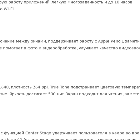
рую работу приложений, лёгкую многозадачность и до 10 часов
 Wi-Fi.
чение между окнами, поддерживает работу с Apple Pencil, заметк
e помогает в фото и видеообработке, улучшает качество видеозво
×1640, плотность 264 ppi. True Tone подстраивает цветовую темпера
е. Яркость достигает 500 нит. Экран подходит для чтения, замето
 функцией Center Stage удерживает пользователя в кадре во вр
 4K до 60 fps, отлично подходит для заметок, сканов и создания