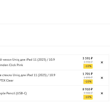
3 591 ₽
 чехол Uniq для iPad 11 (2025) / 10.9
3 990 ₽
amden Click Pink
-
10
%
1 701 ₽
 стекло Uniq для iPad 11 (2025) / 10.9
1 890 ₽
PTIX Clear
-
10
%
8 910 ₽
9 900 ₽
pple Pencil (USB-C)
-
10
%