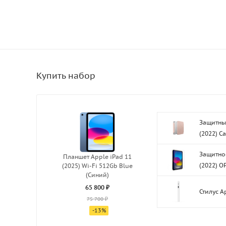
Защитный
(2022) C
Защитное
Планшет Apple iPad 11
(2022) O
(2025) Wi-Fi 512Gb Blue
(Синий)
65 800 ₽
Стилус A
75 700 ₽
-
13
%