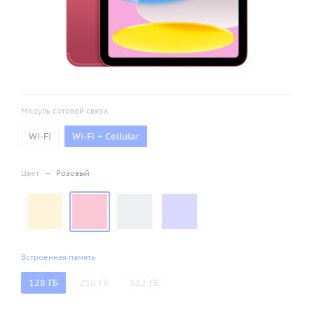
Модуль сотовой связи
Wi-Fi
Wi-Fi + Cellular
Цвет
—
Розовый
Встроенная память
128 ГБ
256 ГБ
512 ГБ