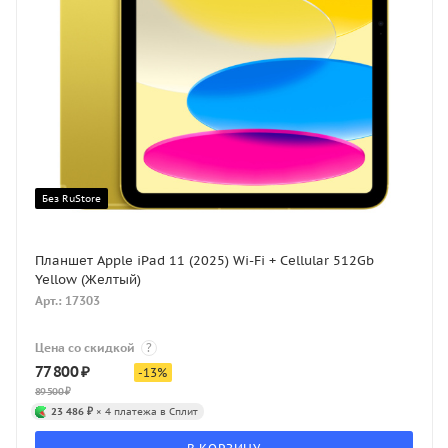
Без RuStore
Планшет Apple iPad 11 (2025) Wi-Fi + Cellular 512Gb
Yellow (Желтый)
Арт.: 17303
Цена со скидкой
?
77 800
₽
-
13
%
89 500
₽
23 486 ₽
× 4 платежа в Сплит