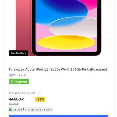
Без RuStore
Планшет Apple iPad 11 (2025) Wi-Fi 256Gb Pink (Розовый)
Арт.: 17260
В наличии
Цена со скидкой
?
44 800
₽
-
13
%
51 600
₽
13 524 ₽
× 4 платежа в Сплит