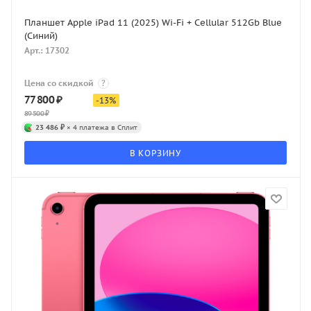
Планшет Apple iPad 11 (2025) Wi-Fi + Cellular 512Gb Blue
(Синий)
Арт.: 17302
Цена со скидкой
?
77 800
₽
-
13
%
89 500
₽
23 486 ₽
× 4 платежа в Сплит
В КОРЗИНУ