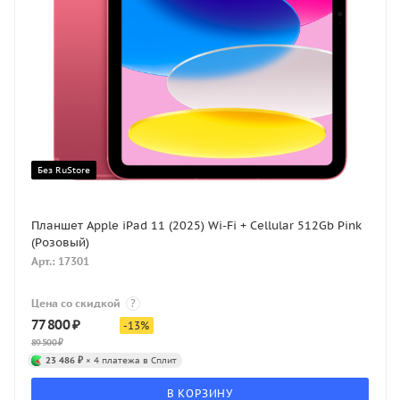
Без RuStore
Планшет Apple iPad 11 (2025) Wi-Fi + Cellular 512Gb Pink
(Розовый)
Арт.: 17301
Цена со скидкой
?
77 800
₽
-
13
%
89 500
₽
23 486 ₽
× 4 платежа в Сплит
В КОРЗИНУ