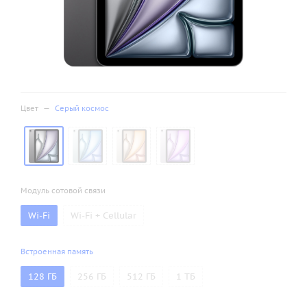
Цвет
—
Серый космос
Модуль сотовой связи
Wi-Fi
Wi-Fi + Cellular
Встроенная память
128 ГБ
256 ГБ
512 ГБ
1 ТБ