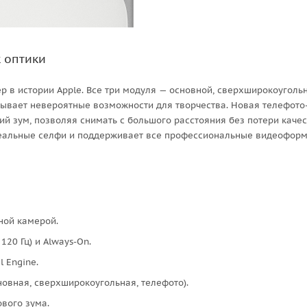
 оптики
р в истории Apple. Все три модуля — основной, сверхширокоуголь
рывает невероятные возможности для творчества. Новая телефото
й зум, позволяя снимать с большого расстояния без потери качес
идеальные селфи и поддерживает все профессиональные видеоформ
ной камерой.
120 Гц) и Always-On.
 Engine.
новная, сверхширокоугольная, телефото).
ового зума.