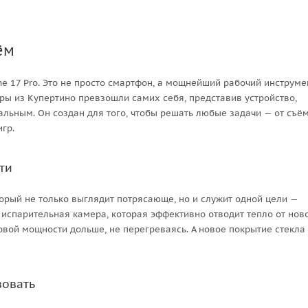
ём
ne 17 Pro. Это не просто смартфон, а мощнейший рабочий инструме
еры из Купертино превзошли самих себя, представив устройство,
льным. Он создан для того, чтобы решать любые задачи — от съё
гр.
ти
орый не только выглядит потрясающе, но и служит одной цели —
 испарительная камера, которая эффективно отводит тепло от нов
ковой мощности дольше, не перегреваясь. А новое покрытие стекла
вовать