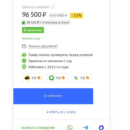
Цена со скидкой
?
96 500
₽
111 000
₽
-
13
%
29 131 ₽
× 4 платежа в Сплит
В наличии
Остаток 1 шт.
Нашли дешевле?
Товар можно проверить перед оплатой
Гарантия от магазина 1 год
Работаем с 2012-го года
5,0
5,0
5,0
В КОРЗИНУ
КУПИТЬ В 1 КЛИК
НАПИСАТЬ СООБЩЕНИЕ