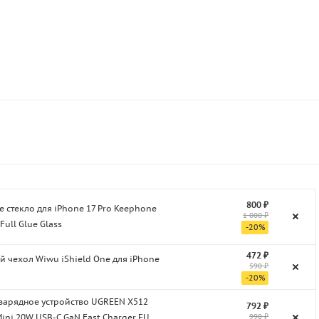
800 ₽
 стекло для iPhone 17 Pro Keephone
1 000 ₽
Full Glue Glass
-
20
%
472 ₽
 чехол Wiwu iShield One для iPhone
590 ₽
-
20
%
 зарядное устройство UGREEN X512
792 ₽
990 ₽
Mini 20W USB-C GaN Fast Charger EU