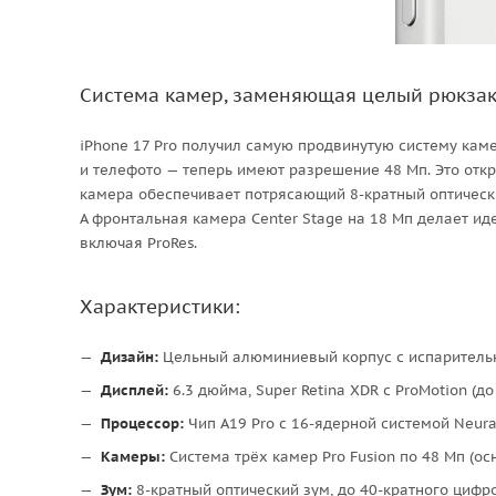
Система камер, заменяющая целый рюкзак
iPhone 17 Pro получил самую продвинутую систему каме
и телефото — теперь имеют разрешение 48 Мп. Это отк
камера обеспечивает потрясающий 8-кратный оптически
А фронтальная камера Center Stage на 18 Мп делает 
включая ProRes.
Характеристики:
Дизайн:
Цельный алюминиевый корпус с испаритель
Дисплей:
6.3 дюйма, Super Retina XDR с ProMotion (до 
Процессор:
Чип A19 Pro с 16-ядерной системой Neural
Камеры:
Система трёх камер Pro Fusion по 48 Мп (ос
Зум:
8-кратный оптический зум, до 40-кратного цифр