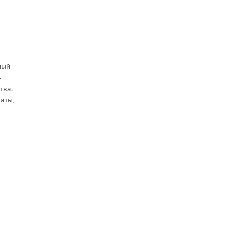
ный
-
тва.
аты,