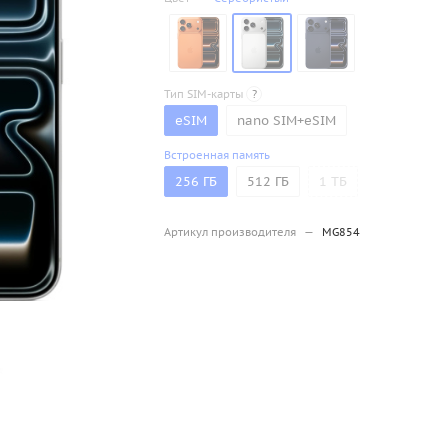
Тип SIM-карты
?
eSIM
nano SIM+eSIM
Встроенная память
256 ГБ
512 ГБ
1 ТБ
Артикул производителя
—
MG854