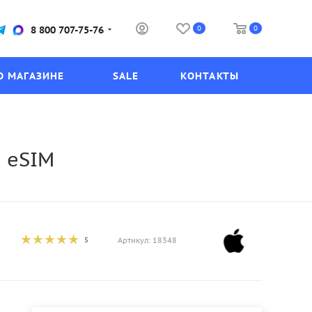
0
0
8 800 707-75-76
О МАГАЗИНЕ
SALE
КОНТАКТЫ
) eSIM
5
Артикул:
18348