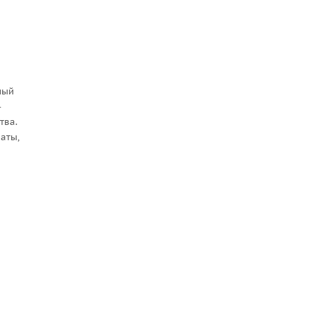
ный
-
тва.
аты,