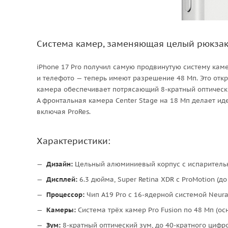
Система камер, заменяющая целый рюкзак
iPhone 17 Pro получил самую продвинутую систему каме
и телефото — теперь имеют разрешение 48 Мп. Это отк
камера обеспечивает потрясающий 8-кратный оптически
А фронтальная камера Center Stage на 18 Мп делает 
включая ProRes.
Характеристики:
Дизайн:
Цельный алюминиевый корпус с испаритель
Дисплей:
6.3 дюйма, Super Retina XDR с ProMotion (до 
Процессор:
Чип A19 Pro с 16-ядерной системой Neural
Камеры:
Система трёх камер Pro Fusion по 48 Мп (ос
Зум:
8-кратный оптический зум, до 40-кратного цифр