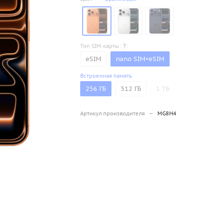
Тип SIM-карты
?
eSIM
nano SIM+eSIM
Встроенная память
256 ГБ
512 ГБ
1 ТБ
Артикул производителя
—
MG8H4