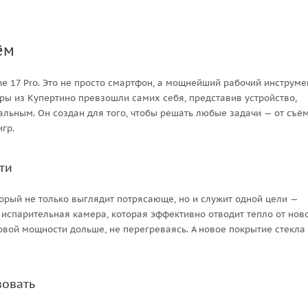
ём
ne 17 Pro. Это не просто смартфон, а мощнейший рабочий инструме
еры из Купертино превзошли самих себя, представив устройство,
льным. Он создан для того, чтобы решать любые задачи — от съё
гр.
ти
орый не только выглядит потрясающе, но и служит одной цели —
 испарительная камера, которая эффективно отводит тепло от нов
ковой мощности дольше, не перегреваясь. А новое покрытие стекла
вовать