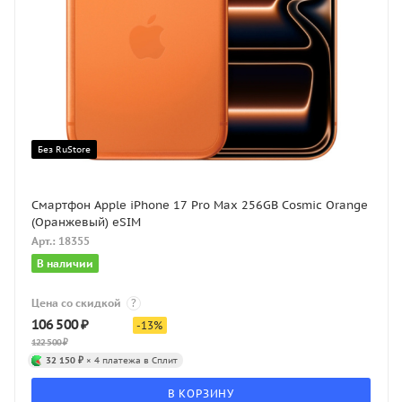
Без RuStore
Смартфон Apple iPhone 17 Pro Max 256GB Cosmic Orange
(Оранжевый) eSIM
Арт.: 18355
В наличии
Цена со скидкой
?
106 500
₽
-
13
%
122 500
₽
32 150 ₽
× 4 платежа в Сплит
В КОРЗИНУ