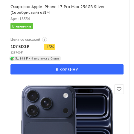
Смартфон Apple iPhone 17 Pro Max 256GB Silver
(Серебристый) eSIM
Арт.: 18354
В наличии
Цена со скидкой
?
107 500
₽
-
13
%
123 700
₽
31 848 ₽
× 4 платежа в Сплит
В КОРЗИНУ