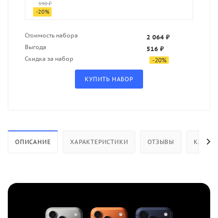
590 ₽
-
20
%
Стоимость набора
2 064 ₽
Выгода
516 ₽
Скидка за набор
-
20
%
ОПИСАНИЕ
ХАРАКТЕРИСТИКИ
ОТЗЫВЫ
КАК КУ