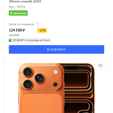
(Тёмно-синий) eSIM
Арт.: 18356
В наличии
Цена со скидкой
?
124 500
₽
-
13
%
143 200
₽
37 583 ₽
× 4 платежа в Сплит
В КОРЗИНУ