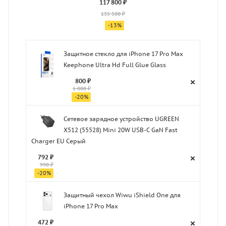
117 800 ₽
135 500 ₽
-
13
%
Защитное стекло для iPhone 17 Pro Max
Keephone Ultra Hd Full Glue Glass
800 ₽
1 000 ₽
-
20
%
Сетевое зарядное устройство UGREEN
X512 (55528) Mini 20W USB-C GaN Fast
Charger EU Серый
792 ₽
990 ₽
-
20
%
Защитный чехол Wiwu iShield One для
iPhone 17 Pro Max
472 ₽