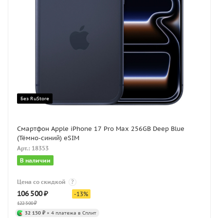
Без RuStore
Смартфон Apple iPhone 17 Pro Max 256GB Deep Blue
(Тёмно-синий) eSIM
Арт.: 18353
В наличии
Цена со скидкой
?
106 500
₽
-
13
%
122 500
₽
32 150 ₽
× 4 платежа в Сплит