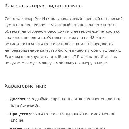
Камера, которая видит дальше
Система камер Pro Max получила самый длинный оптический
зум в истории iPhone — 8-кратный. Это позволяет снимать
объекты на огромном расстоянии с невероятной чёткостью,
сохраняя все детали. Остальные модули на 48 Мп и
возможности чипа A19 Pro остались на месте, предлагая
непревзойдённое качество фото и видео в любых условиях.
Если вы планируете купить iPhone 17 Pro Max, знайте — вы
получаете самую мощную мобильную камеру в мире.
Характеристики:
Дисплей:
6.9 дюйма, Super Retina XDR с ProMotion (до 120
Гц) и Always-On.
Процессор:
Чип A19 Pro с 16-ядерной системой Neural
Engine.
Камеры:
Система трёх камер Pro Fusion по 48 Мп