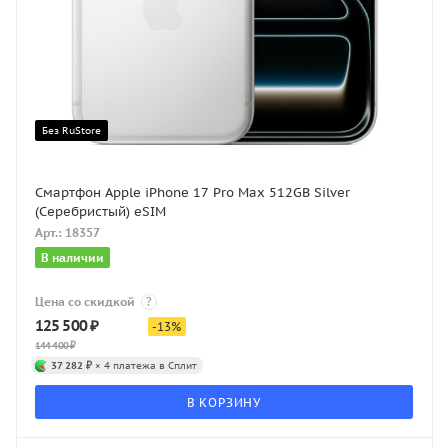
Без RuStore
Смартфон Apple iPhone 17 Pro Max 512GB Silver
(Серебристый) eSIM
Арт.: 18357
В наличии
Цена со скидкой
?
125 500
₽
-
13
%
144 400
₽
37 282 ₽
× 4 платежа в Сплит
В КОРЗИНУ