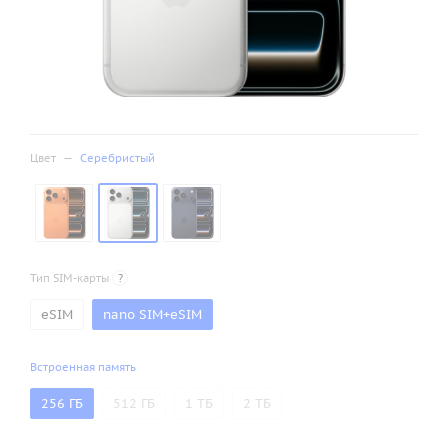
Цвет
—
Серебристый
Тип SIM-карты
?
eSIM
nano SIM+eSIM
Встроенная память
256 ГБ
512 ГБ
1 ТБ
2 ТБ